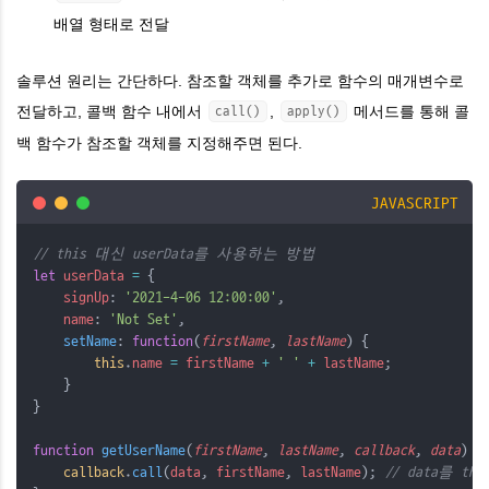
배열 형태로 전달
솔루션 원리는 간단하다. 참조할 객체를 추가로 함수의 매개변수로
전달하고, 콜백 함수 내에서
,
메서드를 통해 콜
call()
apply()
백 함수가 참조할 객체를 지정해주면 된다.
JAVASCRIPT
// this 대신 userData를 사용하는 방법
let
userData
=
 {
signUp
: 
'2021-4-06 12:00:00'
,
name
: 
'Not Set'
,
setName
: 
function
(
firstName
, 
lastName
) {
this
.
name
=
firstName
+
' '
+
lastName
;
    }
}
function
getUserName
(
firstName
, 
lastName
, 
callback
, 
data
) {
callback
.
call
(
data
, 
firstName
, 
lastName
); 
// data를 th