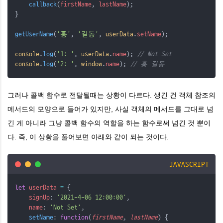
callback
(
firstName
, 
lastName
);
}
getUserName
(
'홍'
, 
'길동'
, 
userData
.
setName
);
console
.
log
(
'1: '
, 
userData
.
name
); 
// Not Set
console
.
log
(
'2: '
, 
window
.
name
); 
// 홍 길동
그러나 콜백 함수로 전달될때는 상황이 다르다.
생긴 건 객체 참조의
메서드의 모양으로 들어가 있지만, 사실 객체의 메서드를 그대로 넘
긴 게 아니라 그냥 콜백 함수의 역할을 하는 함수로써 넘긴 것 뿐이
다. 즉, 이 상황을 풀어보면 아래와 같이 되는 것이다.
JAVASCRIPT
let
userData
=
 {
signUp
: 
'2021-4-06 12:00:00'
,
name
: 
'Not Set'
,
setName
: 
function
(
firstName
, 
lastName
) {