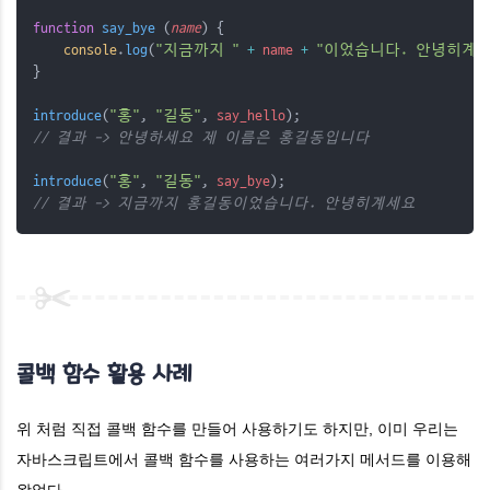
function
say_bye
 (
name
) {
console
.
log
(
"지금까지 "
+
name
+
"이었습니다. 안녕히계세
}
introduce
(
"홍"
, 
"길동"
, 
say_hello
);
// 결과 -> 안녕하세요 제 이름은 홍길동입니다
introduce
(
"홍"
, 
"길동"
, 
say_bye
);
// 결과 -> 지금까지 홍길동이었습니다. 안녕히계세요
콜백 함수 활용 사례
위 처럼 직접 콜백 함수를 만들어 사용하기도 하지만, 이미 우리는
자바스크립트에서 콜백 함수를 사용하는 여러가지 메서드를 이용해