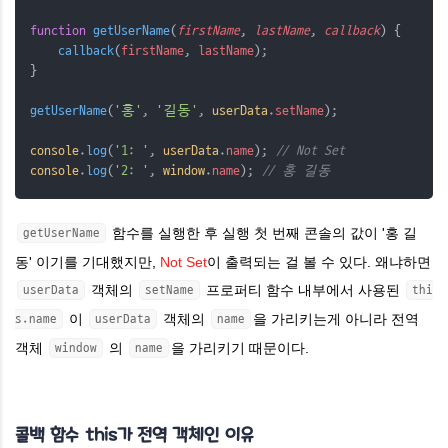
function
getUserName
(
firstName
, 
lastName
, 
callback
) {
callback
(
firstName
, 
lastName
);
}
getUserName
(
'홍'
, 
'길동'
, 
userData
.
setName
);
console
.
log
(
'1: '
, 
userData
.
name
); 
// Not Set
console
.
log
(
'2: '
, 
window
.
name
); 
// 홍 길동
함수를 실행한 후 실행 첫 번째 콘솔의 값이 '홍 길
getUserName
동' 이기를 기대했지만,
Not Set
이 출력되는 걸 볼 수 있다. 왜냐하면
객체의
프로퍼티 함수 내부에서 사용된
userData
setName
thi
이
객체의
을 가리키는게 아니라 전역
s.name
userData
name
객체
의
을 가리키기 때문이다.
window
name
콜백 함수 this가 전역 객체인 이유