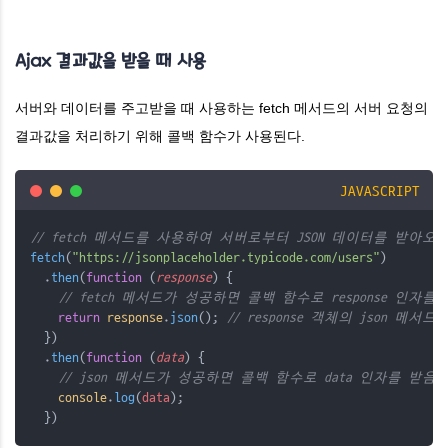
달
Ajax 결과값을 받을 때 사용
서버와 데이터를 주고받을 때 사용하는 fetch 메서드의 서버 요청의
결과값을 처리하기 위해 콜백 함수가 사용된다.
JAVASCRIPT
// fetch 메서드를 사용하여 서버로부터 JSON 데이터를 받아
fetch
(
"https://jsonplaceholder.typicode.com/users"
)
  .
then
(
function
 (
response
) {
// fetch 메서드가 성공하면 콜백 함수로 response 인자를
return
response
.
json
(); 
// response 객체의 json 메
  })
  .
then
(
function
 (
data
) {
// json 메서드가 성공하면 콜백 함수로 data 인자를 받음
console
.
log
(
data
);
  })