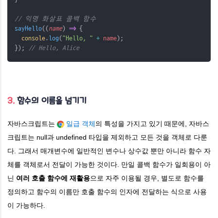
// 익명 화살표 콜백 함수
sayHello
((
name
) 
=>
 {
console
.
log
(
"Hello, "
+
name
);
}); 
// Hello, Alice
3.
함수의 이름을 넘기기
자바스크립트는
일급 객체
의 특성을 가지고 있기 때문에, 자바스
크립트는 null과 undefined 타입을 제외하고 모든 것을 객체로 다룬
다. 그래서 매개변수에 일반적인 변수나 상수값 뿐만 아니라 함수 자
체를 객체로서 전달이 가능한 것이다. 만일 콜백 함수가 일회용이 아
닌
여러 호출 함수에 재활용
으로 자주 이용될 경우, 별도로 함수를
정의하고 함수의 이름만 호출 함수의 인자에 전달하는 식으로 사용
이 가능하다.