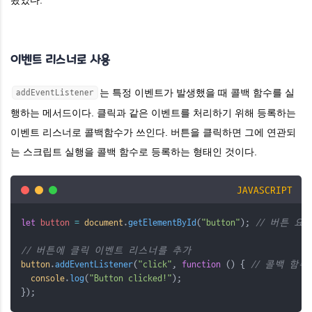
왔었다.
​이벤트 리스너로 사용
는 특정 이벤트가 발생했을 때 콜백 함수를 실
addEventListener
행하는 메서드이다. 클릭과 같은 이벤트를 처리하기 위해 등록하는
이벤트 리스너로 콜백함수가 쓰인다. 버튼을 클릭하면 그에 연관되
는 스크립트 실행을 콜백 함수로 등록하는 형태인 것이다.
JAVASCRIPT
let
button
=
document
.
getElementById
(
"button"
); 
// 버튼 요
// 버튼에 클릭 이벤트 리스너를 추가
button
.
addEventListener
(
"click"
, 
function
 () { 
// 콜백 함수
console
.
log
(
"Button clicked!"
); 
});