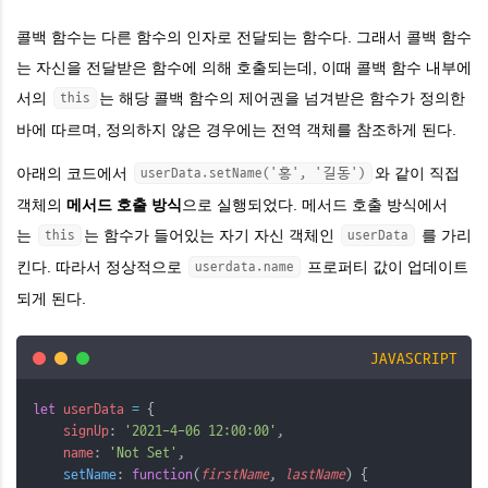
콜백 함수는 다른 함수의 인자로 전달되는 함수다. 그래서 콜백 함수
는 자신을 전달받은 함수에 의해 호출되는데, 이때 콜백 함수 내부에
서의
는 해당 콜백 함수의 제어권을 넘겨받은 함수가 정의한
this
바에 따르며, 정의하지 않은 경우에는 전역 객체를 참조하게 된다.
아래의 코드에서
와 같이 직접
userData.setName('홍', '길동')
객체의
메서드 호출 방식
으로 실행되었다. 메서드 호출 방식에서
는
는 함수가 들어있는 자기 자신 객체인
를 가리
this
userData
킨다. 따라서 정상적으로
프로퍼티 값이 업데이트
userdata.name
되게 된다.
JAVASCRIPT
let
userData
=
 {
signUp
: 
'2021-4-06 12:00:00'
,
name
: 
'Not Set'
,
setName
: 
function
(
firstName
, 
lastName
) {