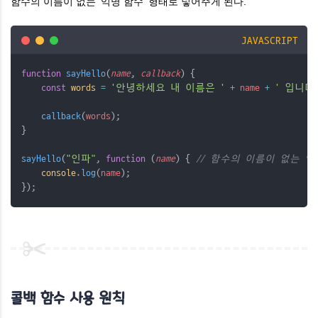
함수의 이름이 없는 '익명 함수' 형태로 넣어주게 된다.
JAVASCRIPT
function
sayHello
(
name
, 
callback
) {
const
words
=
'안녕하세요 내 이름은 '
+
name
+
' 입니다.
callback
(
words
);
}
sayHello
(
"인파"
, 
function
 (
name
) { 
// 함수의 이름이 없는 익
console
.
log
(
name
); 
});
콜백 함수 사용 원칙