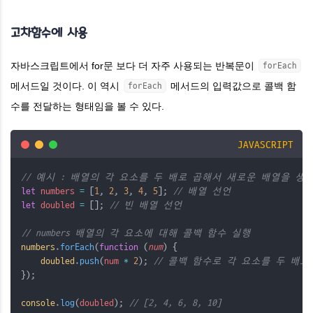
고차함수에 사용
자바스크립트에서 for문 보다 더 자주 사용되는 반복문이
forEach
메서드일 것이다. 이 역시
메서드의 입력값으로 콜백 함
forEach
수를 전달하는 형태임을 볼 수 있다.
JAVASCRIPT
// 예시 : 배열의 각 요소를 두 배로 곱해서 새로운 배열을 생
let
numbers
=
 [
1
, 
2
, 
3
, 
4
, 
5
]; 
// 배열 선언 
let
doubled
=
 []; 
// 빈 배열 선언 
// numbers 배열의 각 요소에 대해 콜백 함수 실행 
numbers
.
forEach
(
function
 (
num
) { 
doubled
.
push
(
num
*
2
); 
// 콜백 함수로 각 요소를 두 배로 
}); 
console
.
log
(
doubled
); 
// [2, 4, 6, 8, 10]