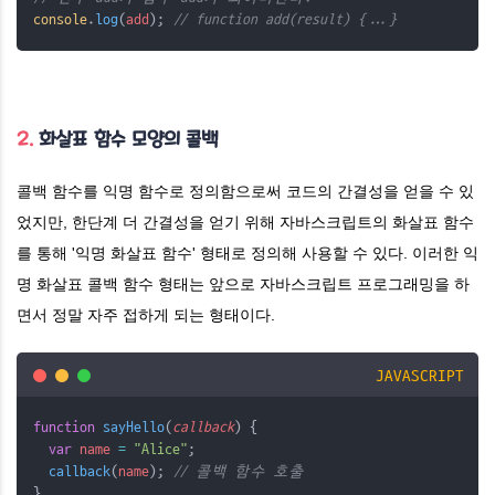
console
.
log
(
add
); 
// function add(result) {...}
2.
화살표 함수 모양의 콜백
콜백 함수를 익명 함수로 정의함으로써 코드의 간결성을 얻을 수 있
었지만, 한단계 더 간결성을 얻기 위해 자바스크립트의 화살표 함수
를 통해 '익명 화살표 함수' 형태로 정의해 사용할 수 있다. 이러한 익
명 화살표 콜백 함수 형태는 앞으로 자바스크립트 프로그래밍을 하
면서 정말 자주 접하게 되는 형태이다.
JAVASCRIPT
function
sayHello
(
callback
) {
var
name
=
"Alice"
;
callback
(
name
); 
// 콜백 함수 호출
}