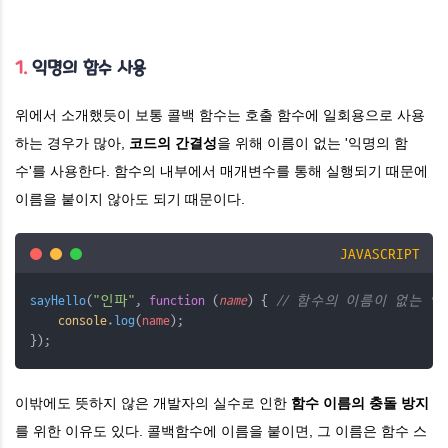
1.
익명의 함수 사용
위에서 소개했듯이 보통 콜백 함수는 호출 함수에 일회용으로 사용
하는 경우가 많아,
코드의 간결성
을 위해 이름이 없는 '익명의 함
수'를 사용한다. 함수의 내부에서 매개변수를 통해 실행되기 때문에
이름을 붙이지 않아도 되기 때문이다.
JAVASCRIPT
sayHello
(
"인파"
, 
function
 (
name
) { 
// 함수의 이름이 없는 익
console
.
log
(
name
); 
});
이밖에도 뜻하지 않은 개발자의 실수로 인한
함수 이름의 충돌 방지
를 위한 이유도 있다. 콜백함수에 이름을 붙이면, 그 이름은 함수 스