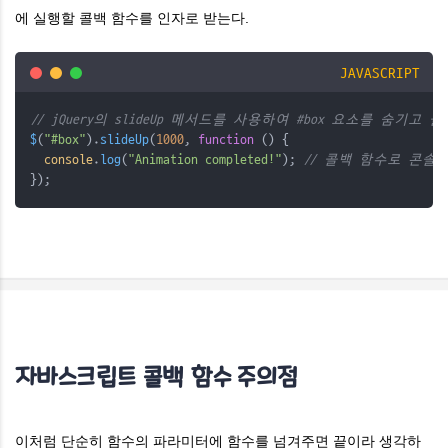
에 실행할 콜백 함수를 인자로 받는다.
JAVASCRIPT
// jQuery의 slideUp 메서드를 사용하여 #box 요소를 숨기
$
(
"#box"
).
slideUp
(
1000
, 
function
 () {
console
.
log
(
"Animation completed!"
); 
// 콜백 함수로 콘솔
});
자바스크립트 콜백 함수 주의점
이처럼 단순히 함수의 파라미터에 함수를 넘겨주면 끝이라 생각하