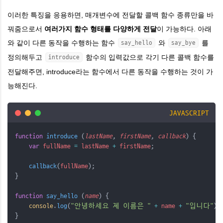
이러한 특징을 응용하면, 매개변수에 전달할 콜백 함수 종류만을 바
꿔줌으로서
여러가지 함수 형태를 다양하게 전달
이 가능하다. 아래
와 같이 다른 동작을 수행하는 함수
와
를
say_hello
say_bye
정의해두고
함수의 입력값으로 각기 다른 콜백 함수를
introduce
전달해주면, introduce라는 함수에서 다른 동작을 수행하는 것이 가
능해진다.
JAVASCRIPT
function
introduce
 (
lastName
, 
firstName
, 
callback
) {
var
fullName
=
lastName
+
firstName
;
callback
(
fullName
);
}
function
say_hello
 (
name
) {
console
.
log
(
"안녕하세요 제 이름은 "
+
name
+
"입니다"
);
}