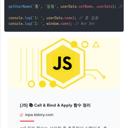
getUserName
(
'홍'
, 
'길동'
, 
userData
.
setName
, 
userData
); 
// 
console
.
log
(
'1: '
, 
userData
.
name
); 
// 홍 길동
console
.
log
(
'2: '
, 
window
.
name
); 
// Not Set
[JS] 📚 Call & Bind & Apply 함수 정리
inpa.tistory.com