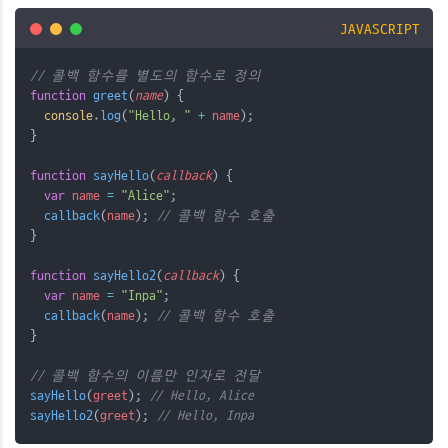
JAVASCRIPT
// 콜백 함수를 별도의 함수로 정의
function
greet
(
name
) {
console
.
log
(
"Hello, "
+
name
);
}
function
sayHello
(
callback
) {
var
name
=
"Alice"
;
callback
(
name
); 
// 콜백 함수 호출
}
function
sayHello2
(
callback
) {
var
name
=
"Inpa"
;
callback
(
name
); 
// 콜백 함수 호출
}
// 콜백 함수의 이름만 인자로 전달
sayHello
(
greet
); 
// Hello, Alice
sayHello2
(
greet
); 
// Hello, Inpa