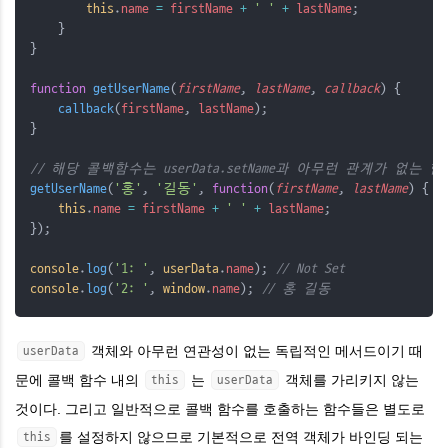
this
.
name
=
firstName
+
' '
+
lastName
;
    }
}
function
getUserName
(
firstName
, 
lastName
, 
callback
) {
callback
(
firstName
, 
lastName
);
}
// 해당 콜백함수는 userData.setName과 아무런 관계가 없
getUserName
(
'홍'
, 
'길동'
, 
function
(
firstName
, 
lastName
) {
this
.
name
=
firstName
+
' '
+
lastName
;
});
console
.
log
(
'1: '
, 
userData
.
name
); 
// Not Set
console
.
log
(
'2: '
, 
window
.
name
); 
// 홍 길동
객체와 아무런 연관성이 없는 독립적인 메서드이기 때
userData
문에 콜백 함수 내의
는
객체를 가리키지 않는
this
userData
것이다. 그리고 일반적으로 콜백 함수를 호출하는 함수들은 별도로
를 설정하지 않으므로 기본적으로 전역 객체가 바인딩 되는
this