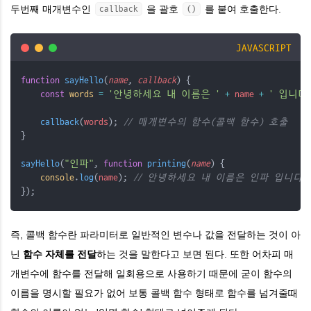
두번째 매개변수인
을 괄호
를 붙여 호출한다.
callback
()
JAVASCRIPT
function
sayHello
(
name
, 
callback
) {
const
words
=
'안녕하세요 내 이름은 '
+
name
+
' 입니다.
callback
(
words
); 
// 매개변수의 함수(콜백 함수) 호출
}
sayHello
(
"인파"
, 
function
printing
(
name
) {
console
.
log
(
name
); 
// 안녕하세요 내 이름은 인파 입니다.
});
즉, 콜백 함수란 파라미터로 일반적인 변수나 값을 전달하는 것이 아
닌
함수 자체를 전달
하는 것을 말한다고 보면 된다. 또한 어차피 매
개변수에 함수를 전달해 일회용으로 사용하기 때문에 굳이 함수의
이름을 명시할 필요가 없어 보통 콜백 함수 형태로 함수를 넘겨줄때