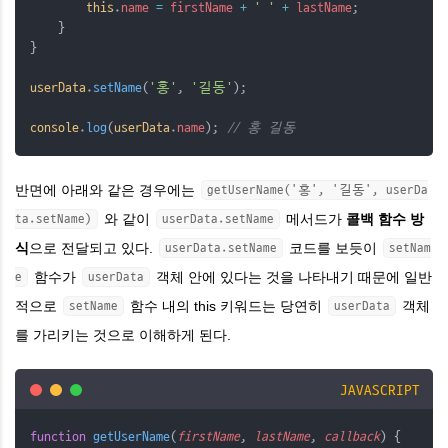
this
.
name
=
firstName
+
' '
+
lastName
;
    }
}
userData
.
setName
(
'홍'
, 
'길동'
);
console
.
log
(
userData
.
name
); 
// 홍 길동
반면에 아래와 같은 경우에는
getUserName('홍', '길동', userDa
와 같이
메서드가
콜백 함수 방
ta.setName)
userData.setName
식
으로 전달되고 있다.
코드를 보듯이
userData.setName
setNam
함수가
객체 안에 있다는 것을 나타내기 때문에 일반
e
userData
적으로
함수 내의 this 키워드는 당연히
객체
setName
userData
를 가리키는 것으로 이해하게 된다.
JAVASCRIPT
function
getUserName
(
firstName
, 
lastName
, 
callback
) {