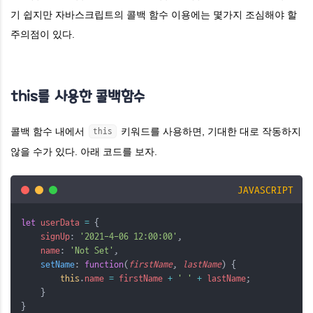
기 쉽지만 자바스크립트의 콜백 함수 이용에는 몇가지 조심해야 할
주의점이 있다.
this를 사용한 콜백함수
콜백 함수 내에서
키워드를 사용하면, 기대한 대로 작동하지
this
않을 수가 있다. 아래 코드를 보자.
JAVASCRIPT
let
userData
=
 {
signUp
: 
'2021-4-06 12:00:00'
,
name
: 
'Not Set'
,
setName
: 
function
(
firstName
, 
lastName
) {
this
.
name
=
firstName
+
' '
+
lastName
;
    }
}