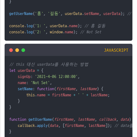
}
getUserName
(
'홍'
, 
'길동'
, 
userData
.
setName
, 
userData
); 
// 
console
.
log
(
'1: '
, 
userData
.
name
); 
// 홍 길동
console
.
log
(
'2: '
, 
window
.
name
); 
// Not Set
JAVASCRIPT
// this 대신 userData를 사용하는 방법
let
userData
=
 {
signUp
: 
'2021-4-06 12:00:00'
,
name
: 
'Not Set'
,
setName
: 
function
(
firstName
, 
lastName
) {
this
.
name
=
firstName
+
' '
+
lastName
;
    }
}
function
getUserName
(
firstName
, 
lastName
, 
callback
, 
data
) {
callback
.
apply
(
data
, [
firstName
, 
lastName
]); 
// data
}