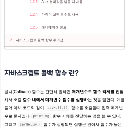
Ajax 결과값을 받을 때 사용
타이머 실행 함수로 사용
애니메이션 완료
자바스크립트 콜백 함수 주의점
this를 사용한 콜백함수
콜백 함수 this가 전역 객체인 이유
자바스크립트 콜백 함수 란?
콜백 함수 this 해결 방안
콜백(Callback) 함수는 간단히 말하면
매개변수로 함수 객체를 전달
콜백 지옥 (Callback Hell)
해서 호출
함수 내에서 매개변수 함수를 실행하는 것
을 말한다. 예를
자바스크립트 비동기와 콜백
들어 아래 코드와 같이
함수를 호출할때 입력 매개변
sayHello()
수로 문자열과
함수 자체를 전달하는 것을 볼 수 있다.
printing
그리고
함수가 실행되면 실행문 안에서 함수가 들은
sayHello()