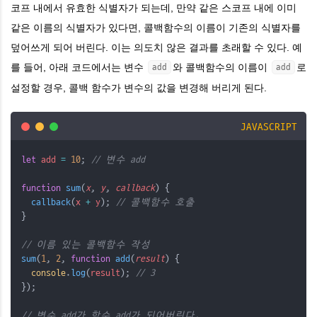
코프 내에서 유효한 식별자가 되는데, 만약 같은 스코프 내에 이미
같은 이름의 식별자가 있다면, 콜백함수의 이름이 기존의 식별자를
덮어쓰게 되어 버린다. 이는 의도치 않은 결과를 초래할 수 있다. 예
를 들어, 아래 코드에서는 변수
와 콜백함수의 이름이
로
add
add
설정할 경우, 콜백 함수가 변수의 값을 변경해 버리게 된다.
JAVASCRIPT
let
add
=
10
; 
// 변수 add
function
sum
(
x
, 
y
, 
callback
) {
callback
(
x
+
y
); 
// 콜백함수 호출
}
// 이름 있는 콜백함수 작성
sum
(
1
, 
2
, 
function
add
(
result
) {
console
.
log
(
result
); 
// 3
});
// 변수 add가 함수 add가 되어버린다.