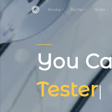
Develop
DevOps
DevKit
You C
Publis