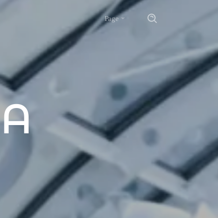
Page
 A