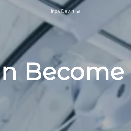
Inpa Dev 👨‍💻
an Become
her
|