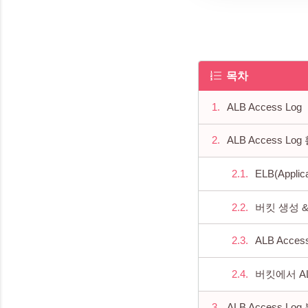
목차
ALB Access Log
ALB Access L
ELB(Applic
버킷 생성 
ALB Acce
버킷에서 A
ALB Access L