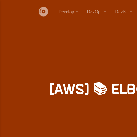
Develop
DevOps
DevKit
[AWS] 📚 E