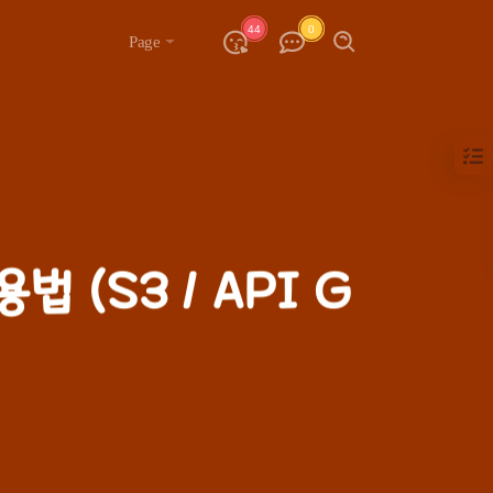
44
0
Page
법 (S3 / API G