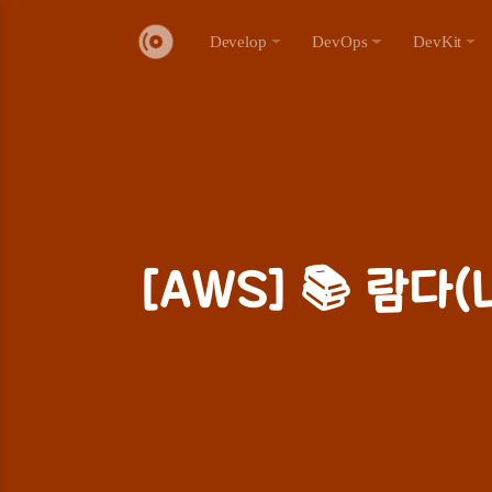
Develop
DevOps
DevKit
[AWS] 📚 람다(