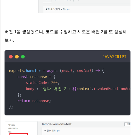
버전 1을 생성했으니, 코드를 수정하고 새로운 버전 2를 또 생성해
보자.
JAVASCRIPT
exports
.
handler
=
async
 (
event
, 
context
) 
=>
 {
const
response
=
 {
statusCode
: 
200
,
body 
: 
`람다 버전 2 : 
${
context
.
invokedFunctionArn
}
    };
return
response
;
};