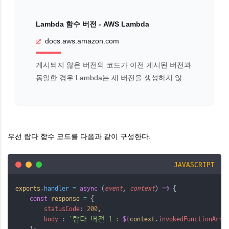
Lambda 함수 버전 - AWS Lambda
docs.aws.amazon.com
게시되지 않은 버전의 코드가 이전 게시된 버전과
동일한 경우 Lambda는 새 버전을 생성하지 않습
니다. 새 버전을 생성하기 전에 $LATEST에 코드
변경 사항을 배포해야 합니다.
우선 람다 함수 코드를 다음과 같이 구성한다.
JAVASCRIPT
exports
.
handler
=
async
 (
event
, 
context
) 
=>
 {
const
response
=
 {
statusCode
: 
200
,
body 
: 
`람다 버전 1 : 
${
context
.
invokedFunctionArn
}