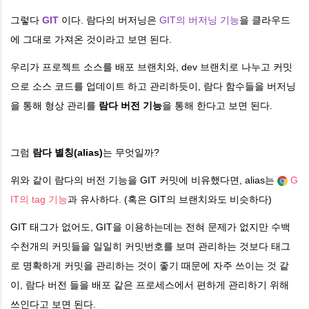
그렇다
GIT
이다. 람다의 버저닝은
GIT의 버저닝 기능
을 클라우드
에 그대로 가져온 것이라고 보면 된다.
우리가 프로젝트 소스를 배포 브랜치와, dev 브랜치로 나누고 커밋
으로 소스 코드를 업데이트 하고 관리하듯이, 람다 함수들을 버저닝
을 통해 형상 관리를
람다 버전 기능
을 통해 한다고 보면 된다.
그럼
람다 별칭(alias)
는 무엇일까?
위와 같이 람다의 버전 기능을 GIT 커밋에 비유했다면, alias는
G
IT의 tag 기능
과 유사하다. (혹은 GIT의 브랜치와도 비슷하다)
GIT 태그가 없어도, GIT을 이용하는데는 전혀 문제가 없지만 수백
수천개의 커밋들을 일일히 커밋번호를 보며 관리하는 것보다 태그
로 명확하게 커밋을 관리하는 것이 좋기 때문에 자주 쓰이는 것 같
이, 람다 버전 들을 배포 같은 프로세스에서 편하게 관리하기 위해
쓰인다고 보면 된다.