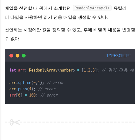
배열을 선언할 때 위에서 소개했던
유틸리
ReadonlyArray<T>
티
타입을 사용하면 읽기 전용 배열을 생성할 수 있다.
선언하는 시점에만 값을 정의할 수 있고, 후에 배열의 내용을 변경할
수 없다.
TYPESCRIPT
let
arr
: 
ReadonlyArray
<
number
> 
=
 [
1
,
2
,
3
]; 
// 읽기 전용 배열
arr
.
splice
(
0
,
1
); 
// error
arr
.
push
(
4
); 
// error
arr
[
0
] 
=
100
; 
// error