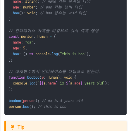
name
: 
string
; 
// name 키는 문자열 타입
age
: 
number
; 
// age 키는 넘버 타입
boo
(): 
void
; 
// boo 함수는 void 타입
}
// 인터페이스 자체를 타입으로 줘서 객체 생성
const
person
: 
Human
=
 {
name
: 
"da"
,
age
: 
5
,
boo
: () 
=>
console
.
log
(
"this is boo"
),
};
// 매개변수에서 인터페이스를 타입으로 받는다.
function
booboo
(
a
: 
Human
): 
void
 {
console
.
log
(
`
${
a
.
name
}
 is 
${
a
.
age
}
 years old`
);
};
booboo
(
person
); 
// da is 5 years old
person
.
boo
(); 
// this is boo
Tip