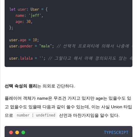
let
user
: 
User
=
 {
name
: 
'jeff'
,
age
: 
30
,
};
user
.
age
=
10
;
user
.
gender
=
"male"
; 
// 선택적 프로퍼티에 의해서 나중에 속
user
.
lalala
=
''
; 
// 그렇다고 해서 아예 정의되지도 않는 속
선택 속성의 원리
는 의외로 간단하다.
플레이어 객체가 name은 무조건 가지고 있지만 age는 있을수도 있
고 없을수도 있을때 다음과 같이 쓸수 있는데, 이는 사실 Union 타입
으로
선언과 마찬가지임을 알수 있다.
number | undefined
TYPESCRIPT