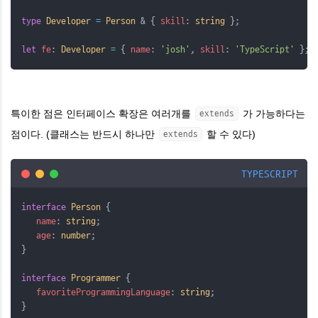
type
Developer
=
Person
 & { 
skill
: 
string
 };
let
fe
: 
Developer
=
 { 
name
: 
'josh'
, 
skill
: 
'TypeScript'
 };
특이한 점은 인터페이스 확장은 여러개를
가 가능하다는
extends
점이다. (클래스는 반드시 하나만
할 수 있다)
extends
TYPESCRIPT
interface
Person
 {
name
: 
string
;
age
: 
number
;
}
interface
Programmer
 {
favoriteProgrammingLanguage
: 
string
;
}