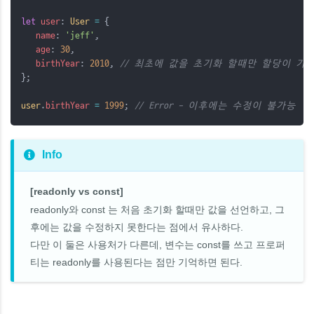
let
user
: 
User
=
 {
name
: 
'jeff'
,
age
: 
30
,
birthYear
: 
2010
, 
// 최초에 값을 초기화 할때만 할당이 가
};
user
.
birthYear
=
1999
; 
// Error - 이후에는 수정이 불가능
Info
[readonly vs const]
readonly와 const 는 처음 초기화 할때만 값을 선언하고, 그
후에는 값을 수정하지 못한다는 점에서 유사하다.
다만 이 둘은 사용처가 다른데, 변수는 const를 쓰고 프로퍼
티는 readonly를 사용된다는 점만 기억하면 된다.