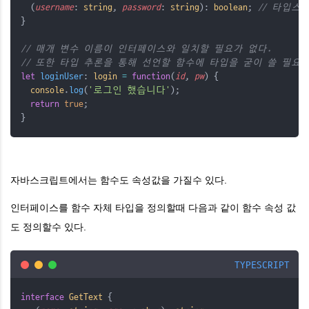
  (
username
: 
string
, 
password
: 
string
): 
boolean
; 
// 타입스
}
// 매개 변수 이름이 인터페이스와 일치할 필요가 없다.
// 또한 타입 추론을 통해 선언할 함수에 타입을 굳이 쓸 필요가
let
loginUser
: 
login
=
function
(
id
, 
pw
) {
console
.
log
(
'로그인 했습니다'
);
return
true
;
}
자바스크립트에서는 함수도 속성값을 가질수 있다.
인터페이스를 함수 자체 타입을 정의할때 다음과 같이 함수 속성 값
도 정의할수 있다.
TYPESCRIPT
interface
GetText
 {