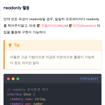
readonly 활용
만약 모든 속성이
readonly일 경우, 일일히 프로퍼티마다 readonly
를 찍어주지말고, 따로
유틸리티(Utility)
나
단언(Assertion)
타
입을 활용해 구현이 가능하다.
Tip
이들은 고급 기법이므로 지금은 이런식으로 활용이 가능하
다 정도 까지만 알자
TYPESCRIPT
// readonly 무식하게 찍기
interface
IUser
 {
readonly
name
: 
string
,
readonly
age
: 
number