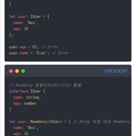
}
let
user
: 
IUser
=
 {
name
: 
'Neo'
,
age
: 
36
};
user
.
age
=
85
; 
// Error
user
.
name
=
'Evan'
; 
// Error
TYPESCRIPT
// Readonly 유틸리티(Utility) 활용
interface
IUser
 {
name
: 
string
,
age
: 
number
}
let
user
: 
Readonly
<
IUser
> 
=
 { 
// Array 처럼 따로 Reado
name
: 
'Neo'
,
age
: 
36