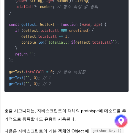
   (
name
: 
string
, 
age
: 
number
): 
string
;
totalCall
?
: 
number
; 
// 함수 속성 값 정의
}
const
getText
: 
GetText
=
function
 (
name
, 
age
) {
if
 (
getText
.
totalCall
!==
undefined
) {
getText
.
totalCall
+=
1
;
console
.
log
(
`totalCall: 
${
getText
.
totalCall
}
`
);
   }
return
''
;
};
getText
.
totalCall
=
0
; 
// 함수 속성값
getText
(
''
, 
0
); 
// 1
getText
(
''
, 
0
); 
// 2
호출 시그니처는, 자바스크립트의 객체의 prototype에 메소드를 추
가적으로 등록할때도 유용히 사용된다.
다음은 자바스크립트의 기본 객체인 Object 에
getshortKeys()