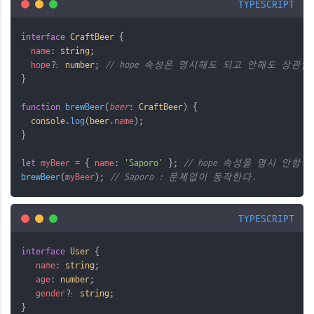
TYPESCRIPT
interface
CraftBeer
 {
name
: 
string
;
hope
?
: 
number
; 
// hope 속성은 명시해도 되고 안해도 상관없
}
function
brewBeer
(
beer
: 
CraftBeer
) {
console
.
log
(
beer
.
name
);
}
let
myBeer
=
 { 
name
: 
'Saporo'
 }; 
// hope 속성을 명시 안함
brewBeer
(
myBeer
); 
// Saporo : 문제없이 동작한다.
TYPESCRIPT
interface
User
 {
name
: 
string
;
age
: 
number
;
gender
?
: 
string
;
}