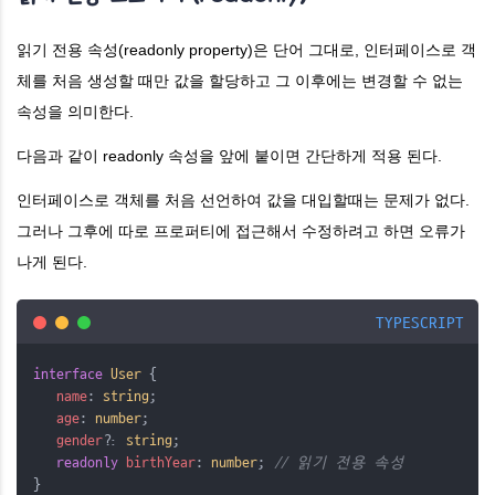
읽기 전용 속성(readonly property)은 단어 그대로, 인터페이스로 객
체를 처음 생성할 때만 값을 할당하고 그 이후에는 변경할 수 없는
속성을 의미한다.
다음과 같이
readonly
속성을 앞에 붙이면 간단하게 적용 된다.
인터페이스로 객체를 처음 선언하여 값을 대입할때는 문제가 없다.
그러나 그후에 따로 프로퍼티에 접근해서 수정하려고 하면 오류가
나게 된다.
TYPESCRIPT
interface
User
 {
name
: 
string
;
age
: 
number
;
gender
?
: 
string
;
readonly
birthYear
: 
number
; 
// 읽기 전용 속성
}