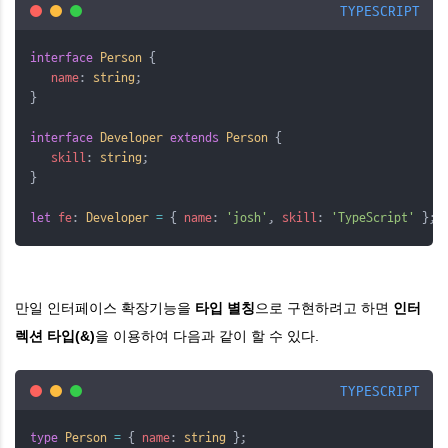
TYPESCRIPT
interface
Person
 {
name
: 
string
;
}
interface
Developer
extends
Person
 {
skill
: 
string
;
}
let
fe
: 
Developer
=
 { 
name
: 
'josh'
, 
skill
: 
'TypeScript'
 };
만일 인터페이스 확장기능을
타입 별칭
으로 구현하려고 하면
인터
렉션 타입(&)
을 이용하여 다음과 같이 할 수 있다.
TYPESCRIPT
type
Person
=
 { 
name
: 
string
 };