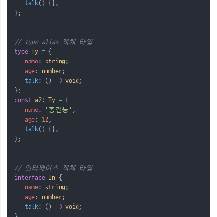
talk
() {},
};
// type alias 객체 타입
type
Ty
=
 {
name
: 
string
;
age
: 
number
;
talk
: () 
=>
void
;
};
const
a2
: 
Ty
=
 {
name
: 
'홍길동'
,
age
: 
12
,
talk
() {},
};
// 인터페이스 객체 타입
interface
In
 {
name
: 
string
;
age
: 
number
;
talk
: () 
=>
void
;
}