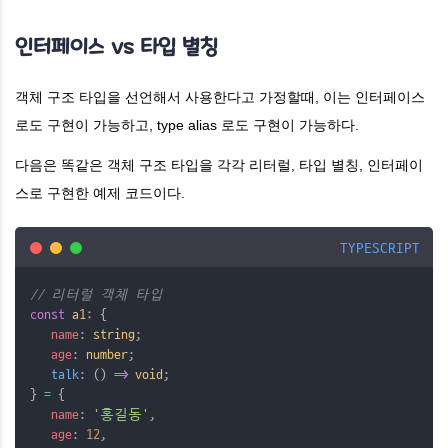
인터페이스 vs 타입 별칭
객체 구조 타입을 선언해서 사용한다고 가정할때, 이는 인터페이스
로도 구현이 가능하고, type alias 로도 구현이 가능하다.
다음은 똑같은 객체 구조 타입을 각각 리터럴, 타입 별칭, 인터페이
스로 구현한 예제 코드이다.
TYPESCRIPT
// 리터럴 객체 타입
const
a1
: {
name
: 
string
;
age
: 
number
;
talk
: () 
=>
void
;
} 
=
 {
name
: 
'홍길동'
,
age
: 
12
,