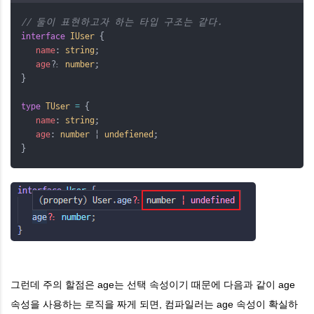
// 둘이 표현하고자 하는 타입 구조는 같다.
interface
IUser
 {
name
: 
string
;
age
?
: 
number
;
}
type
TUser
=
 {
name
: 
string
;
age
: 
number
 | 
undefiened
;
}
그런데 주의 할점은 age는 선택 속성이기 때문에 다음과 같이 age
속성을 사용하는 로직을 짜게 되면, 컴파일러는 age 속성이 확실하