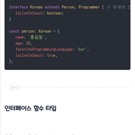
interface
Korean
extends
Person
, 
Programmer
 { 
// 두개의 인
isLiveInSeoul
: 
boolean
;
}
const
person
: 
Korean
=
 {
name
: 
'홍길동'
,
age
: 
33
,
favoriteProgrammingLanguage
: 
'kor'
,
isLiveInSeoul
: 
true
,
};
인터페이스 함수 타입