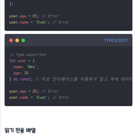
};
user
.
age
=
85
; 
// Error
user
.
name
=
'Evan'
; 
// Error
TYPESCRIPT
// Type assertion
let
user
=
 {
name
: 
'Neo'
,
age
: 
36
} 
as
const
; 
// 따로 인터페이스를 이용하지 않고 객체 데이터 자
user
.
age
=
85
; 
// Error
user
.
name
=
'Evan'
; 
// Error
읽기 전용 배열