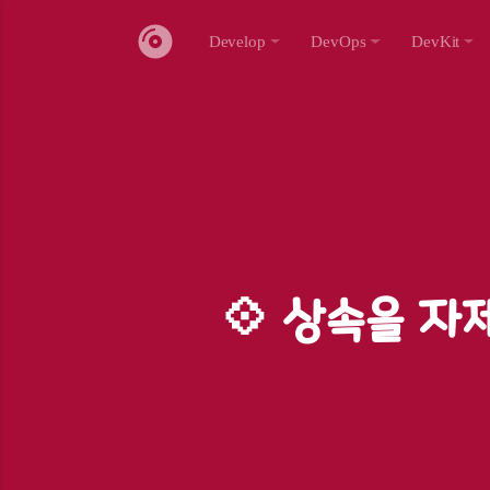
Develop
DevOps
DevKit
💠 상속을 자