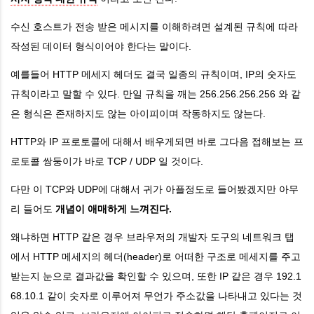
📵 혼잡 제어(Congestion Control)
수신 호스트가 전송 받은 메시지를 이해하려면 설계된 규칙에 따라
UDP - 사용자 데이터그램 프로토콜
작성된 데이터 형식이어야 한다는 말이다.
👀 UDP 통신 과정 시각적으로 보기
예를들어 HTTP 메세지 헤더도 결국 일종의 규칙이며, IP의 숫자도
규칙이라고 말할 수 있다. 만일 규칙을 깨는 256.256.256.256 와 같
🔍 TCP 헤더와 UDP 헤더 크기 차이
은 형식은 존재하지도 않는 아이피이며 작동하지도 않는다.
📄 TCP 헤더 구성
HTTP와 IP 프로토콜에 대해서 배우게되면 바로 그다음 접해보는 프
로토콜 쌍둥이가 바로 TCP / UDP 일 것이다.
📄 UDP 헤더 구성
다만 이 TCP와 UDP에 대해서 귀가 아플정도로 들어봤겠지만 아무
TCP를 버리고 UDP를 선택한 HTTP 3.0
리 들어도
개념이 애매하게 느껴진다.
💬 TCP는 구조상 한계로 개선해도 여전히 느리다
왜냐하면 HTTP 같은 경우 브라우저의 개발자 도구의 네트워크 탭
에서 HTTP 메세지의 헤더(header)로 어떠한 구조로 메세지를 주고
💬 UDP는 신뢰성이 없는게 아니라 탑재를 안했을 뿐이다
받는지 눈으로 결과값을 확인할 수 있으며, 또한 IP 같은 경우 192.1
💬 UDP를 개조한 QUIC 프로토콜
68.10.1 같이 숫자로 이루어져 무언가 주소값을 나타내고 있다는 것