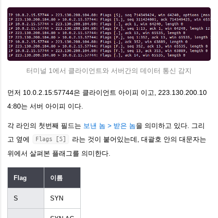
터미널 1에서 클라이언트와 서버간의 데이터 통신 감지
먼저
10.0.2.15:57744
은 클라이언트 아이피 이고,
223.130.200.10
4:80는
서버 아이피 이다.
각 라인의
첫번째 필드는
보낸 놈 > 받은 놈
을 의미하고 있다.
그리
고 옆에
라는 것이 붙어있는데, 대괄호 안의 대문자는
Flags [S]
위에서 살펴본 플래그를 의미한다.
Flag
이름
S
SYN