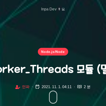
Inpa Dev 👨‍💻
Node.js/Node
Worker_Threads 모듈 
인파
·
2021. 11. 1. 04:11
·
2 분