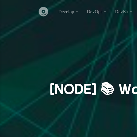
Develop
DevOps
DevKit
[NODE] 📚 