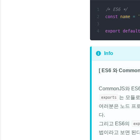
/* ES6 */
const
name
=
export
defaul
Info
[ ES6 와 Commo
CommonJS와 
는 모듈로
exports
여러분은 노드 프
다.
그리고 ES6의
ex
법이라고 보면 된다