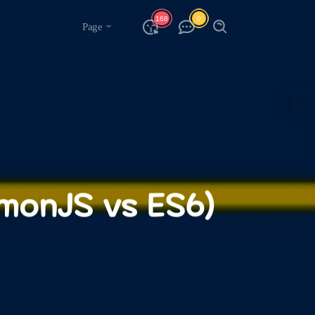
168
0
Page
monJS vs ES6)