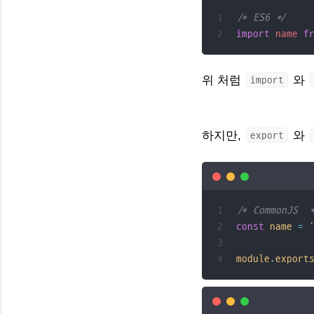
/* ES6 */
import
name
f
위 처럼
와
import
하지만,
와
export
/* CommonJS  
const
name
=
module
.
export