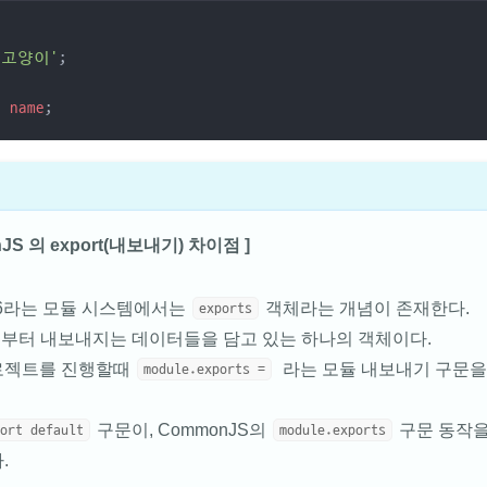
'고양이'
;
t
name
;
nJS 의 export(내보내기) 차이점 ]
ES6라는 모듈 시스템에서는
객체라는 개념이 존재한다.
exports
부터 내보내지는 데이터들을 담고 있는 하나의 객체이다.
로젝트를 진행할때
라는 모듈 내보내기 구문을
module.exports =
구문이, CommonJS의
구문 동작을
port default
module.exports
.