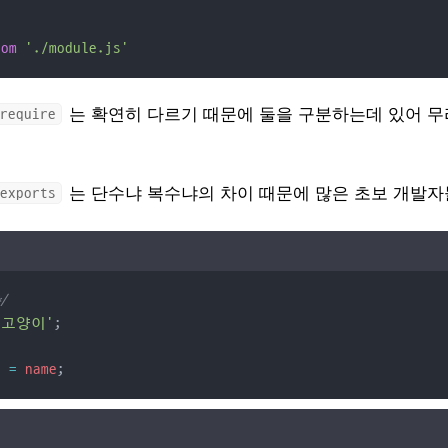
rom
'./module.js'
는 확연히 다르기 때문에 둘을 구분하는데 있어 무
require
는 단수냐 복수냐의 차이 때문에 많은 초보 개발자
exports
*/
'고양이'
;
s
=
name
;