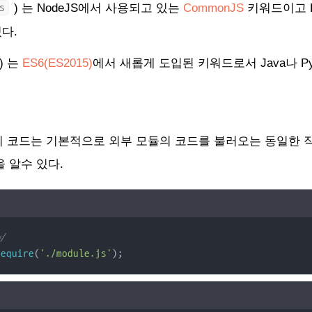
)
는 NodeJS에서 사용되고 있는
CommonJS
키워드이고 R
s
다.
)
는
ES6(ES2015)
에서 새롭게 도입된 키워드로서 Java나 Py
줄의 코드는 기본적으로 외부 모듈의 코드를 불러오는 동일한 
 알수 있다.
*/
require
(
'./module.js'
);