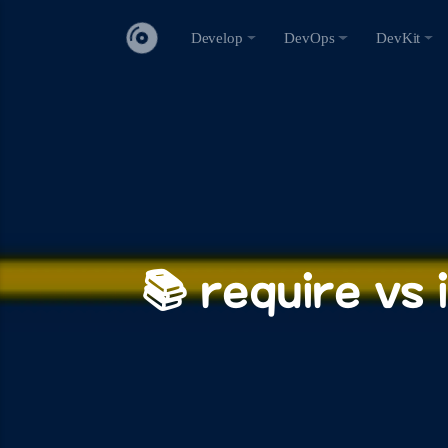
Develop
DevOps
DevKit
📚 require v