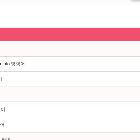
cpuinfo 명령어
어
령어
령어
 확인