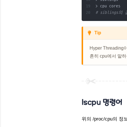
> cpu cores  
# siblings의
Tip
Hyper Threa
흔히 cpu에서 말
lscpu
명령어
위의 /proc/cpu의