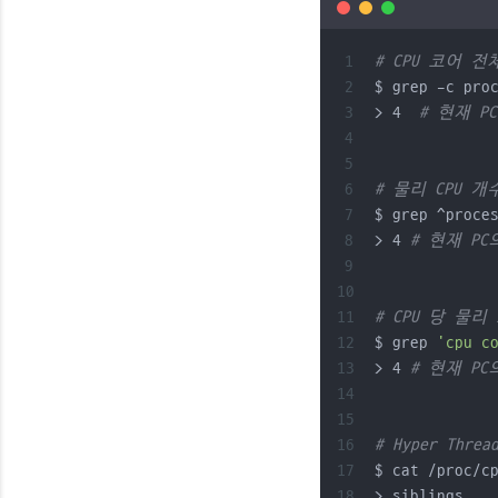
# CPU 코어 전
$ grep -c pro
> 4  
# 현재 P
# 물리 CPU 개
$ grep ^proce
> 4 
# 현재 PC
# CPU 당 물리
$ grep 
'cpu c
> 4 
# 현재 PC
# Hyper Thre
$ cat /proc/c
> siblings   