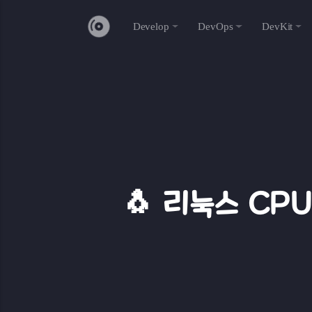
Develop
DevOps
DevKit
🐧 리눅스 CP