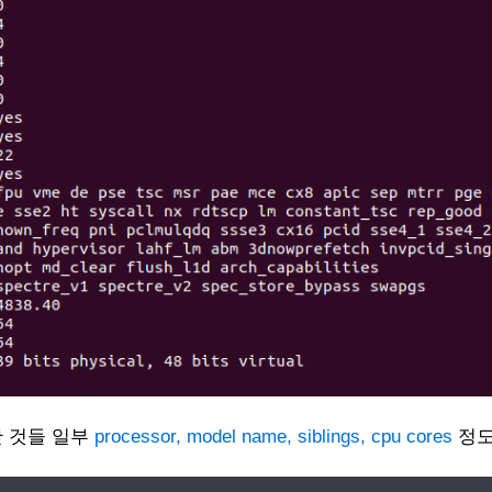
 것들 일부
processor, model name, siblings, cpu cores
정도