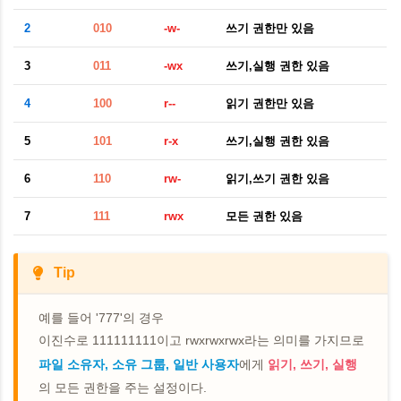
2
010
-w-
쓰기 권한만 있음
3
011
-wx
쓰기
,
실행 권한 있음
4
100
r--
읽기 권한만 있음
5
101
r-x
쓰기
,
실행 권한 있음
6
110
rw-
읽기
,
쓰기 권한 있음
7
111
rwx
모든 권한 있음
Tip
예를 들어 '777'의 경우
이진수로 111111111이고 rwxrwxrwx라는 의미를 가지므로
파일 소유자, 소유 그룹, 일반 사용자
에게
읽기, 쓰기, 실행
의 모든 권한을 주는 설정이다.