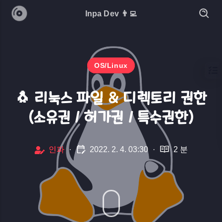
Inpa Dev 👨‍💻
OS/Linux
🐧 리눅스 파일 & 디렉토리 권한
(소유권 / 허가권 / 특수권한)
인파
·
2022. 2. 4. 03:30
·
2 분