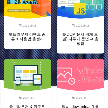
2021.09.18
2021.09.15
🌐 브라우저 이벤트 종
🌐 DOM(문서 객체 모
류 & 사용법 총정리
델) 다루기 문법 💯 총
정리
2021.09.10
2021.09.10
🌐 브라우저 & 윈도우
🌐 window.onload() 를