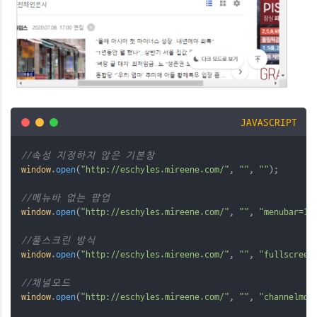
JAVASCRIPT
//속성 지정하지 않은 기본창
window
.
open
(
"http://eschyles.mireene.com/"
, 
""
, 
""
);  
//메뉴바 없는 팝업
window
.
open
(
"http://eschyles.mireene.com/"
, 
""
, 
"menubar=1"
//풀스크린 방식
window
.
open
(
"http://eschyles.mireene.com/"
, 
""
, 
"fullscreen
//채널모드
window
.
open
(
"http://eschyles.mireene.com/"
, 
""
, 
"channelmod