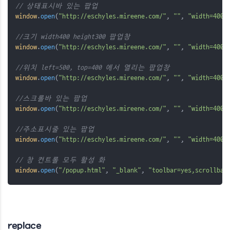
// 상태표시바 있는 팝업
window
.
open
(
"http://eschyles.mireene.com/"
, 
""
, 
"width=400,
//크기 width400 height300 팝업창
window
.
open
(
"http://eschyles.mireene.com/"
, 
""
, 
"width=400,
//위치 left=500, top=400 에서 열리는 팝업창
window
.
open
(
"http://eschyles.mireene.com/"
, 
""
, 
"width=400,
//스크롤바 있는 팝업
window
.
open
(
"http://eschyles.mireene.com/"
, 
""
, 
"width=400,
//주소표시줄 있는 팝업
window
.
open
(
"http://eschyles.mireene.com/"
, 
""
, 
"width=400,
// 창 컨트롤 모두 활성 화
window
.
open
(
"/popup.html"
, 
"_blank"
, 
"toolbar=yes,scrollbar
replace