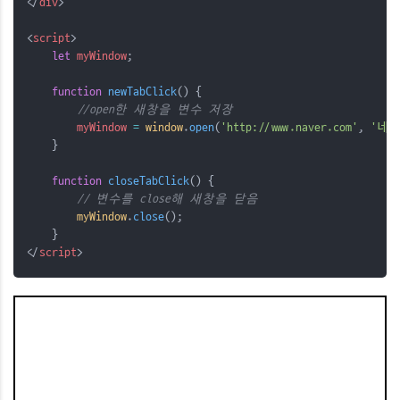
</
div
>
<
script
>
let
myWindow
;
function
newTabClick
() {
//open한 새창을 변수 저장
myWindow
=
window
.
open
(
'http://www.naver.com'
, 
'네
    }
function
closeTabClick
() {
// 변수를 close해 새창을 닫음
myWindow
.
close
();
    }
</
script
>