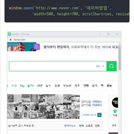
window
.
open
(
'http://www.naver.com'
, 
'네이버팝업'
, 
'width=500, height=700, scrollbars=yes, resizabl