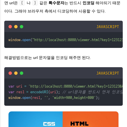
면 url은
나
같은
특수문자
는 반드시
인코딩
해야되기 때문
[
]
이다. 그래야 브라우저 측에서 디코딩하여 사용할 수 있다.
JAVASCRIPT
window
.
open
(
"http://localhost:8080/viewer.html?key1=123123&
해결방법으로는 url 문자열을 인코딩 해주면 된다.
JAVASCRIPT
var
uri
=
'http://localhost:8080/viewer.html?key1=123123&ke
var
res1
=
encodeURI
(
uri
); 
// url문자를 반드시 먼저 인코딩
window
.
open
(
res1
, 
''
, 
'width=900,height=800'
);