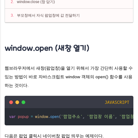
window.close (창 닫기)
부모창에서 자식 팝업창에 값 전달하기
window.open (새창 열기)
웹브라우저에서 새창(팝업창)을 열기 위해서 가장 간단히 사용할 수
있는 방법이
바로 자바스크립트 window 객체의 open() 함수를 사용
하는 것이다.
JAVASCRIPT
var
popup
=
window
.
open
(
'팝업주소'
, 
'팝업창 이름'
, 
'팝업창 
다음은 팝업 클릭시 네이버창 팝업 띄우는 예제이다.