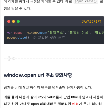
이 객체를 통해서 새창을 제어할 수 있다. 예로
로
popup.close()
창을 닫을 수 있다.
JAVASCRIPT
var
popup
=
window
.
open
(
'팝업주소'
, 
'팝업창 이름'
, 
'팝업창 
popup
.
close
(); 
// 열었던 새창 닫기
window.open url 주소 유의사항
넘겨줄 url에 GET형식의 변수를 넘겨줄때 유의사항이 있다.
예를 들어 다음과 같이
key와 value를서 팝업 html에 넘겨서 사용하
려고 하면, 저대로 open 파라메터로 줘버리면
에러
가 뜬다. ​왜냐하