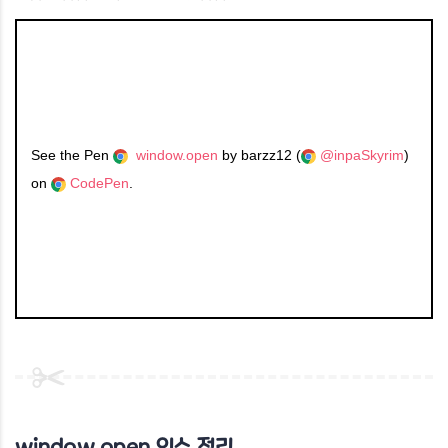
See the Pen
window.open
by barzz12 (
@inpaSkyrim
)
on
CodePen
.
​window.open 인수 정리