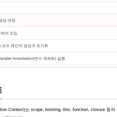
생성 과정
코드에의 진입
 스코프 체인의 생성과 초기화
Variable Instantiation(변수 객체화) 실행
 함수 foo의 선언 처리
 변수 x의 선언 처리
트
this value 결정
 실행
n Context)는 scope, hoisting, this, function, closu