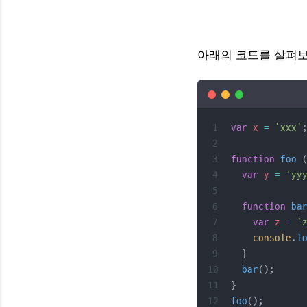
아래의 코드를 살펴보
var
x
=
'xxx'
function
foo
 
var
y
=
'yy
function
ba
var
z
=
'
console
.
l
  }
bar
();
}
foo
();