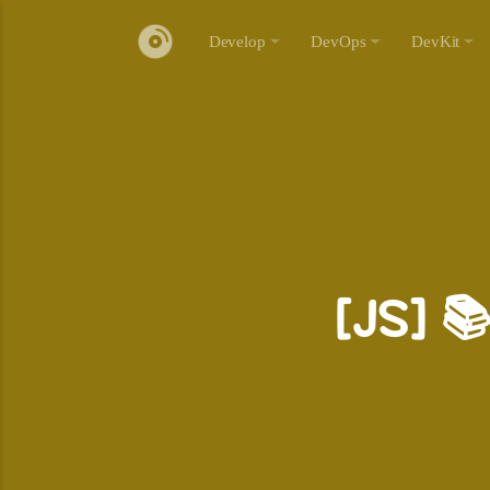
Develop
DevOps
DevKit
[JS]