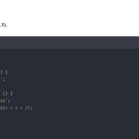
자.
;
() {
y'
;
r
 () {
zzz'
;
og
(
x
+
y
+
z
);