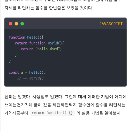
자체를 리턴하는 함수를 한번쯤은 보았을 것이다.
JAVASCRIPT
function
hello
(){
return
function
world
(){
return
"Hello Word"
;
   }
}
const
a
=
hello
();
// == world()
​원리는 알겠다. 사용법도 알겠다. 그런데 대체 이러한 기법이 어디에
쓰이는건가? 왜 굳이 값을 리턴하면되지 함수안에 함수를 리턴하는
가? 지금부터
의 실용 기법을 알아보자.
return function() {}