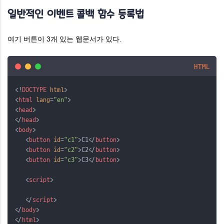
일반적인 이벤트 콜백 함수 등록법
여기 버튼이 3개 있는 웹문서가 있다.
HTML
<!
DOCTYPE
html
>
<
html
lang
=
"en"
>
<
head
>
</
head
>
<
body
>
   <
button
id
=
"c1"
>C1</
button
>
   <
button
id
=
"c2"
>C2</
button
>
   <
button
id
=
"c3"
>C3</
button
>
   <
script
>
   </
script
>
</
body
>
</
html
>