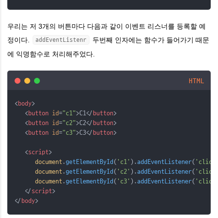
우리는 저 3개의 버튼마다 다음과 같이 이벤트 리스너를 등록할 예
정이다.
두번째 인자에는 함수가 들어가기 때문
addEventListenr
에 익명함수로 처리해주었다.
HTML
<
body
>
   <
button
id
=
"c1"
>C1</
button
>
   <
button
id
=
"c2"
>C2</
button
>
   <
button
id
=
"c3"
>C3</
button
>
   <
script
>
document
.
getElementById
(
'c1'
).
addEventListener
(
'click
document
.
getElementById
(
'c2'
).
addEventListener
(
'click
document
.
getElementById
(
'c3'
).
addEventListener
(
'click
   </
script
>
</
body
>