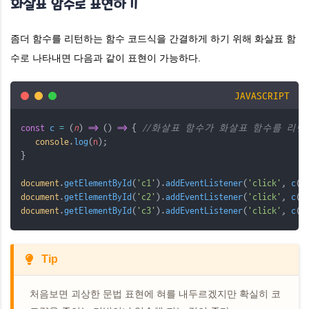
화살표 함수로 표현하기
좀더 함수를 리턴하는 함수 코드식을 간결하게 하기 위해 화살표 함
수로 나타내면 다음과 같이 표현이 가능하다.
JAVASCRIPT
const
c
=
 (
n
) 
=>
 () 
=>
 { 
//화살표 함수가 화살표 함수를 리턴
console
.
log
(
n
);
}
document
.
getElementById
(
'c1'
).
addEventListener
(
'click'
, 
c
(
1
document
.
getElementById
(
'c2'
).
addEventListener
(
'click'
, 
c
(
2
document
.
getElementById
(
'c3'
).
addEventListener
(
'click'
, 
c
(
3
Tip
​처음보면 괴상한 문법 표현에 혀를 내두르겠지만 확실히 코