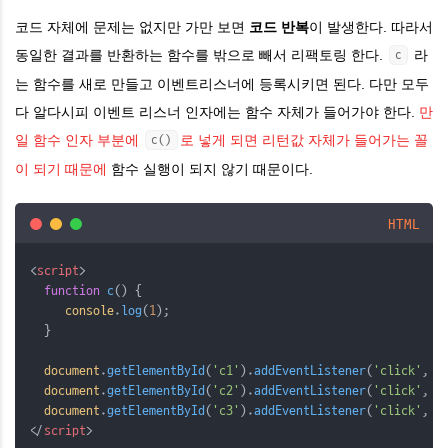
코드 자체에 문제는 없지만 가만 보면
코드 반복
이 발생한다. 따라서
동일한 결과를 반환하는 함수를 밖으로 빼서 리팩토링 한다.
라
c
는 함수를 새로 만들고 이벤트리스너에 등록시키면 된다. 다만 모두
다 알다시피 이벤트 리스너 인자에는 함수 자체가 들어가야 한다.
만
일 함수 인자 부분에
로 넣게 되면 리턴값 자체가 들어가는 꼴
c()
이 되기 때문에
함수 실행이 되지 않기 때문이다.
HTML
<
script
>
function
c
() {
console
.
log
(
1
);
  }
document
.
getElementById
(
'c1'
).
addEventListener
(
'click'
, 
c
document
.
getElementById
(
'c2'
).
addEventListener
(
'click'
, 
c
document
.
getElementById
(
'c3'
).
addEventListener
(
'click'
, 
c
</
script
>