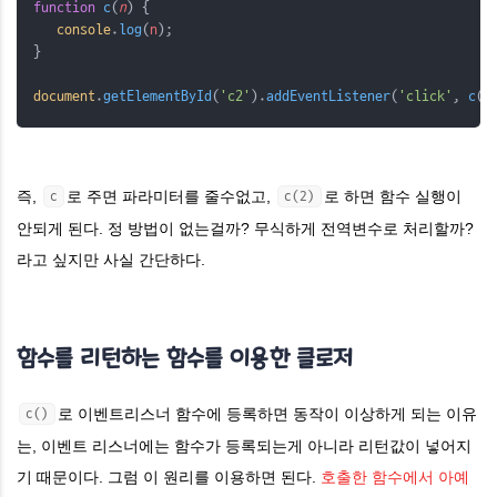
function
c
(
n
) {
console
.
log
(
n
);
}
document
.
getElementById
(
'c2'
).
addEventListener
(
'click'
, 
c
(
2
즉,
로 주면 파라미터를 줄수없고,
로 하면 함수 실행이
c
c(2)
안되게 된다. 정 방법이 없는걸까? 무식하게 전역변수로 처리할까?
라고 싶지만 사실 간단하다.
함수를 리턴하는 함수를 이용한 클로저
로 이벤트리스너 함수에 등록하면 동작이 이상하게 되는 이유
​c()
는, 이벤트 리스너에는 함수가 등록되는게 아니라 리턴값이 넣어지
기 때문이다. 그럼 이 원리를 이용하면 된다.
호출한 함수에서 아예