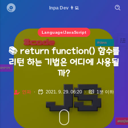
Inpa Dev 👨‍💻
Language/JavaScript
📚 return function() 함수를
리턴 하는 기법은 어디에 사용될
까?
인파
·
2021. 9. 29. 06:20
·
1분 이하