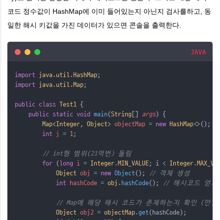
코드 정수값이
HashMap에 이미 들어있는지 아닌지 검사를하고,
동
일한 해시 키값을 가진 데이터가 있으면 콘솔을 출력한다.
JAVA
import
java.util.HashMap
;
import
java.util.Map
;
public
class
Test1
{
public
static
void
 main
(
String
[] 
args
)
{
Map
<
Integer
, 
Object
> 
objectMap
=
new
HashMap
<>(); 
/
int
j
=
1
;
// int형 범위(21억번) 돌림
for
 (
long
i
=
Integer
.
MIN_VALUE
; i 
<
Integer
.
MAX_VA
Object
obj
=
new
Object
(); 
// 객체 생성
int
hashCode
=
obj
.
hashCode
(); 
// 해시코드 얻기
// Map에 해당 해시 코드가 존재하는지 확인 (만일
Object
obj2
=
objectMap
.
get
(hashCode);