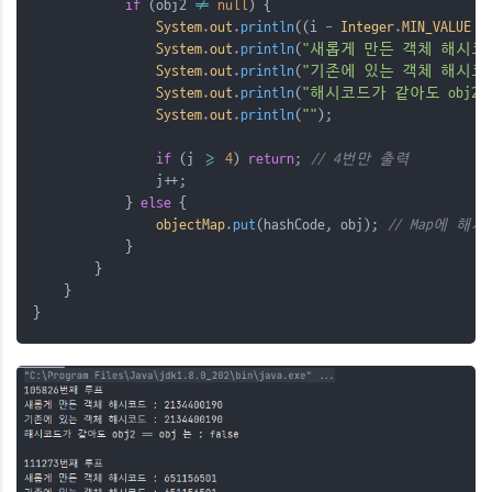
if
 (obj2 
!=
null
) {
System
.
out
.
println
((i 
-
Integer
.
MIN_VALUE
+
System
.
out
.
println
(
"새롭게 만든 객체 해시코드
System
.
out
.
println
(
"기존에 있는 객체 해시코드
System
.
out
.
println
(
"해시코드가 같아도 obj2 ==
System
.
out
.
println
(
""
);
if
 (j 
>=
4
) 
return
; 
// 4번만 출력
                j++;
            } 
else
 {
objectMap
.
put
(hashCode, obj); 
// Map에 
            }
        }
    }
}