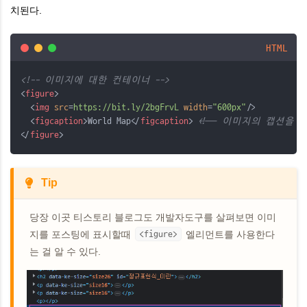
치된다.
HTML
<!-- 이미지에 대한 컨테이너 -->
<
figure
>
  <
img
src
=
https://bit.ly/2bgFrvL
width
=
"600px"
/>
  <
figcaption
>World Map</
figcaption
> 
<!-- 이미지의 캡션을 정
</
figure
>
Tip
당장 이곳 티스토리 블로그도 개발자도구를 살펴보면 이미
지를 포스팅에 표시할때
<figure>
엘리먼트를 사용한다
는 걸 알 수 있다.