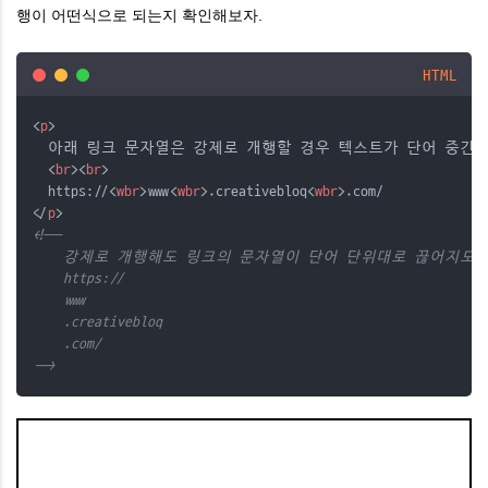
행이 어떤식으로 되는지 확인해보자.
HTML
<
p
>
  아래 링크 문자열은 강제로 개행할 경우 텍스트가 단어 중간
  <
br
><
br
>
  https://<
wbr
>www<
wbr
>.creativebloq<
wbr
>.com/
</
p
>
<!--
    강제로 개행해도 링크의 문자열이 단어 단위대로 끊어지도
    https://
    www
    .creativebloq
    .com/
-->