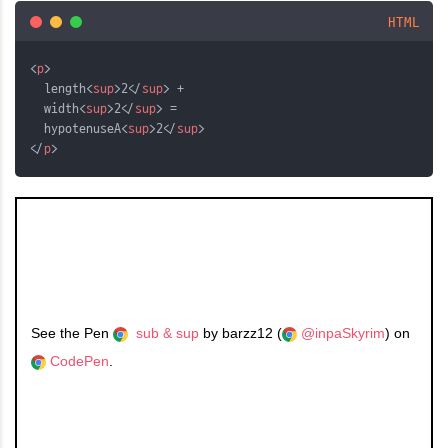
HTML
<
p
>
  length<
sup
>2</
sup
> +
  width<
sup
>2</
sup
> =
  hypotenuseA<
sup
>2</
sup
>
</
p
>
See the Pen
sub & sup
by barzz12 (
@inpaSkyrim
) on
CodePen
.