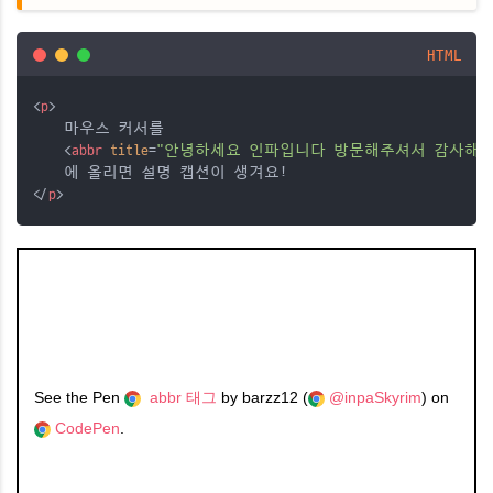
HTML
<
p
>
    마우스 커서를 
    <
abbr
title
=
"안녕하세요 인파입니다 방문해주셔서 감사해요
    에 올리면 설명 캡션이 생겨요!
</
p
>
See the Pen
abbr 태그
by barzz12 (
@inpaSkyrim
) on
CodePen
.