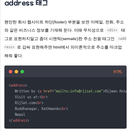
address 태그
왠만한 회사 웹사이트 하단(footer) 부분을 보면 이메일, 전화, 주소
와 같은 비즈니스 정보를 기재해 둔다. 이때 무지성으로
태
<div>
그로 표현하지말고 좀더 시맨틱(sematic)한 주소 전용 태그인
<add
로 감싸 표현해주면 html에서 의미론적으로 주소를 마크업
ress>
해줘 좋다.
HTML
<
address
>    
   Written by <
a
href
=
"mailto:info@rijsat.com"
>Rijwan Ansar
   Visit us at:<
br
>    
   RijSat.com<
br
>    
   Buddhanagar, Kathmandu<
br
>    
   Nepal    
</
address
>