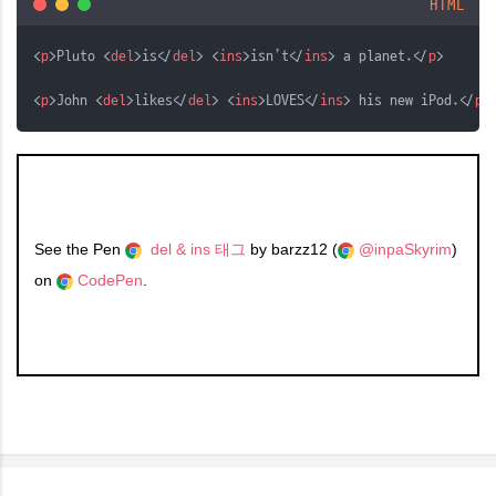
HTML
<
p
>Pluto <
del
>is</
del
> <
ins
>isn’t</
ins
> a planet.</
p
>
<
p
>John <
del
>likes</
del
> <
ins
>LOVES</
ins
> his new iPod.</
p
>
See the Pen
del & ins 태그
by barzz12 (
@inpaSkyrim
)
on
CodePen
.