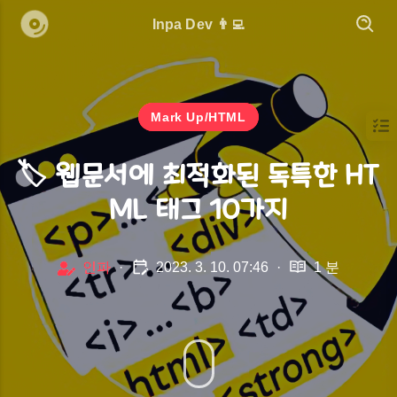
Inpa Dev 👨‍💻
Mark Up/HTML
🏷️ 웹문서에 최적화된 독특한 HT
ML 태그 10가지
인파
·
2023. 3. 10. 07:46
·
1 분