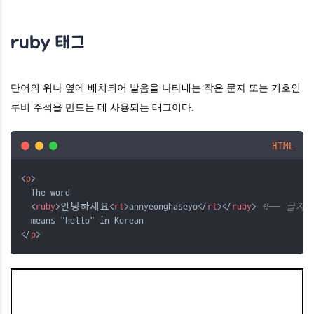
ruby 태그
단어의 위나 옆에 배치되어 발음을 나타내는 작은 문자 또는 기호인
루비 주석을 만드는 데 사용되는 태그이다.
HTML
<
p
>
  The word 
  <
ruby
>안녕하세요<
rt
>annyeonghaseyo</
rt
></
ruby
> 
<!-- 글자
  means "hello" in Korean
</
p
>