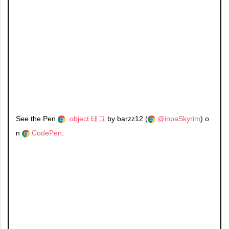
See the Pen
object 태그
by barzz12 (
@inpaSkyrim
) o
n
CodePen
.