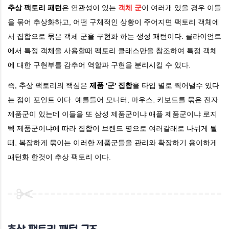
추상 팩토리 패턴
은 연관성이 있는
객체 군
이 여러개 있을 경우 이들
실무에서 찾아보는 추상 팩토리 패턴
을 묶어 추상화하고, 어떤 구체적인 상황이 주어지면 팩토리 객체에
서 집합으로 묶은 객체 군을 구현화 하는 생성 패턴이다. 클라이언트
Java
에서 특정 객체을 사용할때 팩토리 클래스만을 참조하여 특정 객체
DocumentBuilderFactory 의 newInstance()
에 대한 구현부를 감추어 역할과 구현을 분리시킬 수 있다.
Spring Framework
즉, 추상 팩토리의 핵심은
제품 '군' 집합
을 타입 별로 찍어낼수 있다
는 점이 포인트 이다. 예를들어 모니터, 마우스, 키보드를 묶은 전자
FactoryBean
제품군이 있는데 이들을 또 삼성 제품군이냐 애플 제품군이냐 로지
텍 제품군이냐에 따라 집합이 브랜드 명으로 여러갈래로 나뉘게 될
때, 복잡하게 묶이는 이러한 제품군들을 관리와 확장하기 용이하게
패턴화 한것이 추상 팩토리 이다.