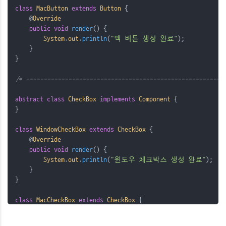
class
MacButton
extends
Button
{
@
Override
public
void
 render
()
{
System
.
out
.
println
(
"맥 버튼 생성 완료"
);
    }
}
/* --------------------------------------------------------
abstract
class
CheckBox
implements
Component
{
}
class
WindowCheckBox
extends
CheckBox
{
@
Override
public
void
 render
()
{
System
.
out
.
println
(
"윈도우 체크박스 생성 완료"
);
    }
}
class
MacCheckBox
extends
CheckBox
{
@
Override
public
void
 render
()
{