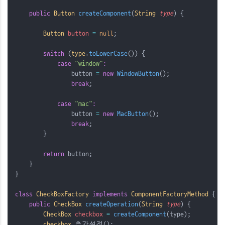
public
Button
 createComponent
(
String
type
)
{
Button
button
=
null
;
switch
 (
type
.
toLowerCase
()) {
case
"window"
:
                button 
=
new
WindowButton
();
break
;
case
"mac"
:
                button 
=
new
MacButton
();
break
;
        }
return
 button;
    }
}
class
CheckBoxFactory
implements
ComponentFactoryMethod
{
public
CheckBox
 createOperation
(
String
type
)
{
CheckBox
checkbox
=
createComponent
(type);
checkbox
.추가설정();