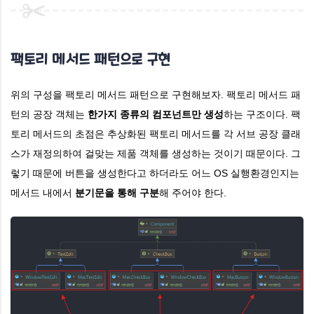
System
.
out
.
println
(
"맥 체크박스 생성 완료"
);
    }
}
팩토리 메서드 패턴으로 구현
/* --------------------------------------------------------
abstract
class
TextEdit
implements
Component
{
위의 구성을 팩토리 메서드 패턴으로 구현해보자. 팩토리 메서드 패
}
턴의 공장 객체는
한가지 종류의 컴포넌트만 생성
하는 구조이다. 팩
class
WindowTextEdit
extends
TextEdit
{
토리 메서드의 초점은 추상화된 팩토리 메서드를 각 서브 공장 클래
@
Override
스가 재정의하여 걸맞는 제품 객체를 생성하는 것이기 때문이다. 그
public
void
 render
()
{
렇기 때문에 버튼을 생성한다고 하더라도 어느 OS 실행환경인지는
System
.
out
.
println
(
"윈도우 텍스트박스 생성 완료"
);
    }
메서드 내에서
분기문을 통해 구분
해 주어야 한다.
}
class
MacTextEdit
extends
TextEdit
{
@
Override
public
void
 render
()
{
System
.
out
.
println
(
"맥 텍스트박스 생성 완료"
);
    }
}