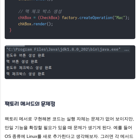
public
TextEdit
 createOperation
(
String
type
)
{
TextEdit
txtedit
=
createComponent
(type);
// 맥 체크 박스 생성
txtedit
.추가설정();
    chkBox 
=
 (CheckBox) 
factory
.
createOperation
(
"Mac"
);
return
 txtedit;
chkBox
.
render
();
    }
}
public
TextEdit
 createComponent
(
String
type
)
{
TextEdit
txtedit
=
null
;
switch
 (
type
.
toLowerCase
()) {
case
"window"
:
                txtedit 
=
new
WindowTextEdit
();
break
;
case
"mac"
:
                txtedit 
=
new
MacTextEdit
();
팩토리 메서드의 문제점
break
;
        }
팩토리 메서로 구현해본 코드는 실행 자체는 문제가 없어 보이지만,
만일 기능을 확장할 필요가 있을 때 문제가 생기게 된다. 예를 들어
return
 txtedit;
    }
OS 종류에 Linux를 새로 추가한다고 생각해보자. 그러면 각 메서드