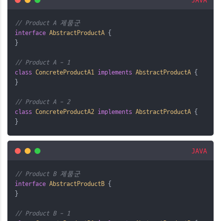
JAVA
// Product A 제품군
interface
AbstractProductA
{
}
// Product A - 1
class
ConcreteProductA1
implements
AbstractProductA
{
}
// Product A - 2
class
ConcreteProductA2
implements
AbstractProductA
{
}
JAVA
// Product B 제품군
interface
AbstractProductB
{
}
// Product B - 1