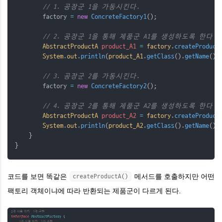
// 1. 공장군 1을 가동시킨다.
        factory 
=
new
ConcreteFactory1
();
// 2. 공장군 1을 통해 제품군 A1를 생성하도록 한
AbstractProductA
product_A1
=
factory
.
createProduct
System
.
out
.
println
(
product_A1
.
getClass
().
getName
())
// 3. 공장군 2를 가동시킨다.
        factory 
=
new
ConcreteFactory2
();
// 4. 공장군 2를 통해 제품군 A2를 생성하도록 한
AbstractProductA
product_A2
=
factory
.
createProduct
System
.
out
.
println
(
product_A2
.
getClass
().
getName
())
    }
}
코드를 보면 똑같은
메서드를 호출하지만 어떤
createProductA()
팩토리 객체이냐에 따라 반환되는 제품군이 다르게 된다.