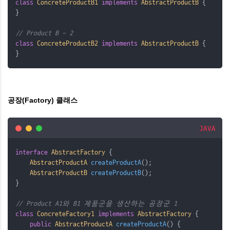
class
ConcreteProductB1
implements
AbstractProductB
{
}
// Product B - 2
class
ConcreteProductB2
implements
AbstractProductB
{
}
공장(Factory) 클래스
JAVA
interface
AbstractFactory
{
AbstractProductA
 createProductA
();
AbstractProductB
 createProductB
();
}
// Product A1와 B1 제품군을 생산하는 공장군 1 
class
ConcreteFactory1
implements
AbstractFactory
{
public
AbstractProductA
 createProductA
()
{