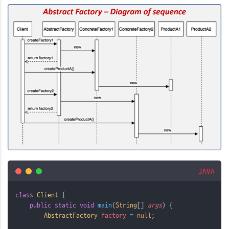
JAVA
class
Client
{
public
static
void
 main
(
String
[] 
args
)
{
AbstractFactory
factory
=
null
;