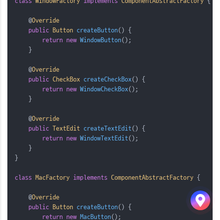
class
WindowFactory
implements
ComponentAbstractFactory
{
@
Override
public
Button
 createButton
()
{
return
new
WindowButton
();
    }
@
Override
public
CheckBox
 createCheckBox
()
{
return
new
WindowCheckBox
();
    }
@
Override
public
TextEdit
 createTextEdit
()
{
return
new
WindowTextEdit
();
    }
}
class
MacFactory
implements
ComponentAbstractFactory
{
@
Override
public
Button
 createButton
()
{
return
new
MacButton
();