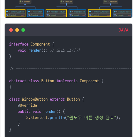
JAVA
interface
Component
{
void
 render
();
// 요소 그리기
}
/* --------------------------------------------------------
abstract
class
Button
implements
Component
{
}
class
WindowButton
extends
Button
{
@
Override
public
void
 render
()
{
System
.
out
.
println
(
"윈도우 버튼 생성 완료"
);
    }
}