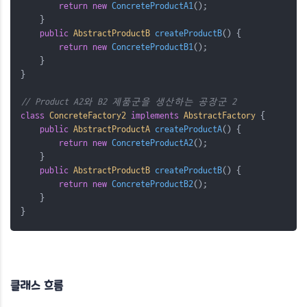
return
new
ConcreteProductA1
();
    }
public
AbstractProductB
 createProductB
()
{
return
new
ConcreteProductB1
();
    }
}
// Product A2와 B2 제품군을 생산하는 공장군 2
class
ConcreteFactory2
implements
AbstractFactory
{
public
AbstractProductA
 createProductA
()
{
return
new
ConcreteProductA2
();
    }
public
AbstractProductB
 createProductB
()
{
return
new
ConcreteProductB2
();
    }
}
클래스 흐름