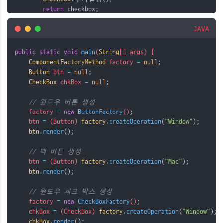
return
 checkbox;
    }
JAVA
public
CheckBox
 createComponent
(
String
type
)
{
public
static
void
main
(
String
[] args) {
CheckBox
checkbox
=
null
;
ComponentFactoryMethod
 factory 
=
null
;
Button
 btn 
=
null
;
switch
 (
type
.
toLowerCase
()) {
CheckBox
 chkBox 
=
null
;
case
"window"
:
                checkbox 
=
new
WindowCheckBox
();
// 윈도우 버튼 생성
break
;
    factory 
=
new
ButtonFactory
()
;
    btn 
=
 (Button) 
factory
.
createOperation
(
"Window"
);
case
"mac"
:
btn
.
render
();
                checkbox 
=
new
MacCheckBox
();
break
;
// 맥 버튼 생성
        }
    btn 
=
 (Button) 
factory
.
createOperation
(
"Mac"
);
btn
.
render
();
return
 checkbox;
    }
// 윈도우 체크 박스 생성
}
    factory 
=
new
CheckBoxFactory
()
;
    chkBox 
=
 (CheckBox) 
factory
.
createOperation
(
"Window"
);
class
TextEditFactory
implements
ComponentFactoryMethod
{
chkBox
.
render
();