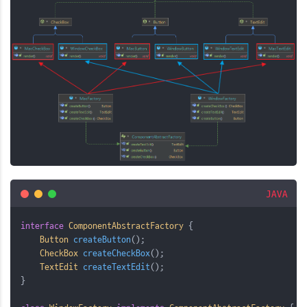
JAVA
interface
ComponentAbstractFactory
{
Button
 createButton
();
CheckBox
 createCheckBox
();
TextEdit
 createTextEdit
();
}