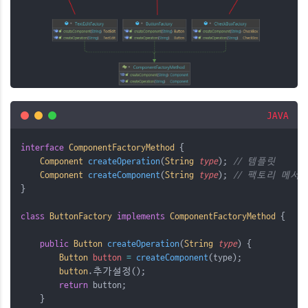
JAVA
interface
ComponentFactoryMethod
{
Component
 createOperation
(
String
type
);
// 템플릿
Component
 createComponent
(
String
type
);
// 팩토리 메서
}
class
ButtonFactory
implements
ComponentFactoryMethod
{
public
Button
 createOperation
(
String
type
)
{
Button
button
=
createComponent
(type);
button
.추가설정();
return
 button;
    }