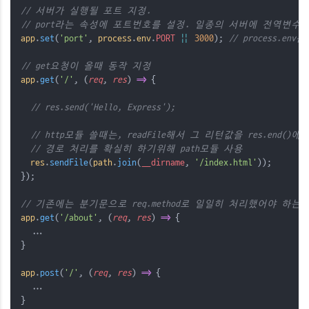
// 서버가 실행될 포트 지정. 
// port라는 속성에 포트번호를 설정. 일종의 서버에 전역변수
app
.
set
(
'port'
, 
process
.
env
.
PORT
||
3000
); 
// process.e
// get요청이 올때 동작 지정
app
.
get
(
'/'
, (
req
, 
res
) 
=>
 { 
// res.send('Hello, Express');
// http모듈 쓸때는, readFile해서 그 리턴값을 res.end()
// 경로 처리를 확실히 하기위해 path모듈 사용
res
.
sendFile
(
path
.
join
(
__dirname
, 
'/index.html'
));
});
// 기존에는 분기문으로 req.method로 일일히 처리했어야 하는데
app
.
get
(
'/about'
, (
req
, 
res
) 
=>
 {
  ...
}
app
.
post
(
'/'
, (
req
, 
res
) 
=>
 {
  ...
}