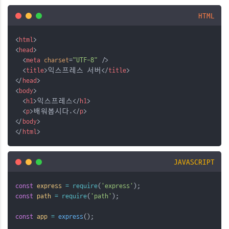
HTML
<
html
>
<
head
>
  <
meta
charset
=
"UTF-8"
 />
  <
title
>익스프레스 서버</
title
>
</
head
>
<
body
>
  <
h1
>익스프레스</
h1
>
  <
p
>배워봅시다.</
p
>
</
body
>
</
html
>
JAVASCRIPT
const
express
=
require
(
'express'
);
const
path
=
require
(
'path'
);
const
app
=
express
();