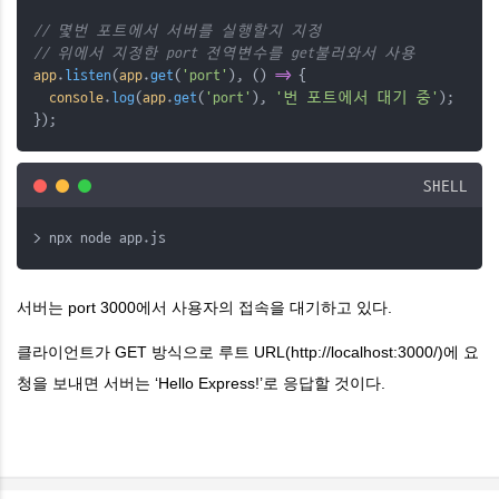
// 몇번 포트에서 서버를 실행할지 지정
// 위에서 지정한 port 전역변수를 get불러와서 사용
app
.
listen
(
app
.
get
(
'port'
), () 
=>
 {
console
.
log
(
app
.
get
(
'port'
), 
'번 포트에서 대기 중'
);
});
SHELL
> npx node app.js
서버는 port 3000에서 사용자의 접속을 대기하고 있다.
클라이언트가 GET 방식으로 루트 URL(http://localhost:3000/)에 요
청을 보내면 서버는 ‘Hello Express!’로 응답할 것이다.