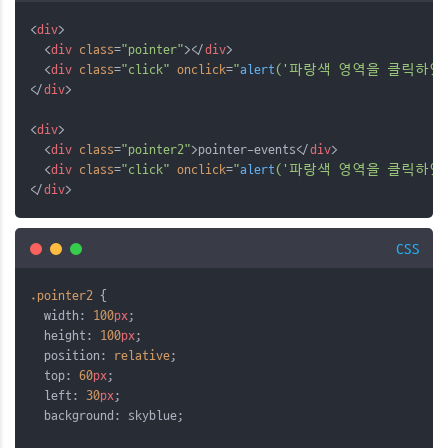
<
div
>
  <
div
class
=
"pointer"
></
div
>
  <
div
class
=
"click"
onclick
=
"
alert
('파랑색 영역을 클릭하였습
</
div
>
<
div
>
  <
div
class
=
"pointer2"
>pointer-events</
div
>
  <
div
class
=
"click"
onclick
=
"
alert
('파랑색 영역을 클릭하였습
</
div
>
CSS
.pointer2
 {
  width: 
100
px
;
  height: 
100
px
;
  position: 
relative
;
  top: 
60
px
;
  left: 
30
px
;
  background: skyblue;