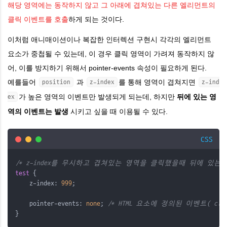
해당 영역에는 동작하지 않고 그 아래에 겹쳐있는 다른 엘리먼트의
클릭 이벤트를 호출
하게 되는 것이다.
이처럼 애니매이션이나 복잡한 인터렉션 구현시 각각의 엘리먼트
요소가 중첩될 수 있는데,
이 경우
클릭 영역이 가려져 동작하지 않
어, 이를 방지하기 위해서
pointer-events 속성이
필요하게 된다.
예를들어
과
를 통해 영역이 겹쳐지면
position
z-index
z-ind
가 높은 영역의 이벤트만 발생되게 되는데, 하지만
뒤에 있는 영
ex
역의 이벤트는 발생
시키고 싶을 때 이용될 수 있다.
CSS
/* z-index를 무시하고 겹쳐있는 영역을 클릭했을때 뒤에 있는 c
test
 {
    z-index: 
999
;
    pointer-events: 
none
; 
/* HTML 요소에 정의된 이벤트( click
}