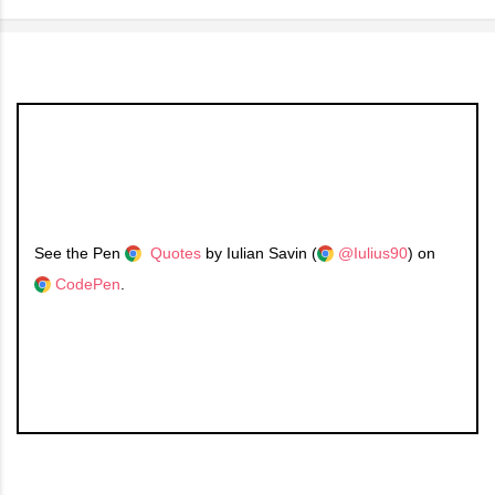
See the Pen
Quotes
by Iulian Savin (
@Iulius90
) on
CodePen
.