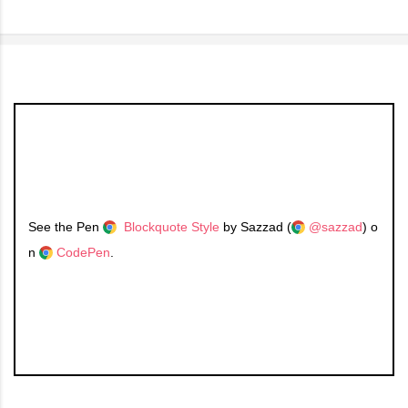
See the Pen
Blockquote Style
by Sazzad (
@sazzad
) o
n
CodePen
.