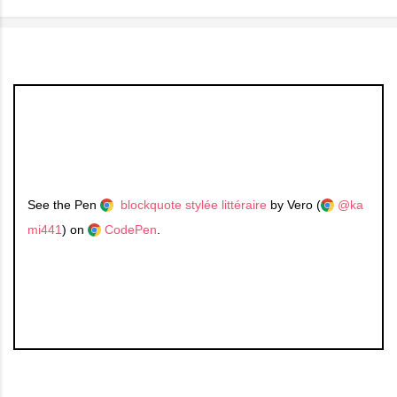
See the Pen
blockquote stylée littéraire
by Vero (
@ka
mi441
) on
CodePen
.