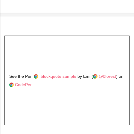
See the Pen
blockquote sample
by Emi (
@0forest
) on
CodePen
.