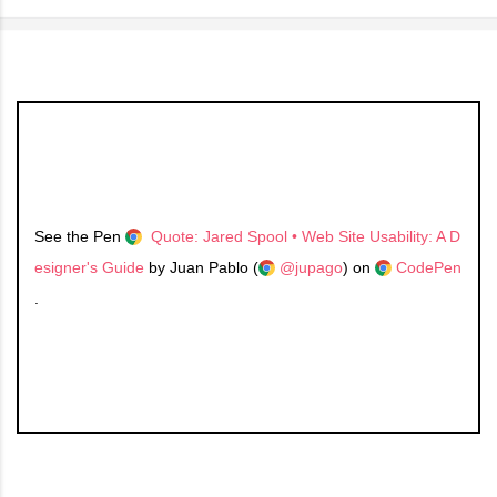
See the Pen
Quote: Jared Spool • Web Site Usability: A D
esigner's Guide
by Juan Pablo (
@jupago
) on
CodePen
.