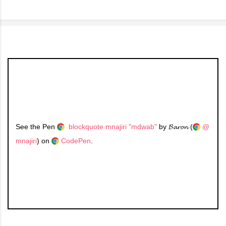
See the Pen
blockquote mnajiri "mdwab"
by 𝓑𝓪𝓻𝓸𝓷 (
@
mnajiri
) on
CodePen
.