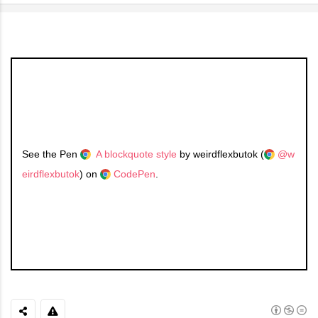
See the Pen
A blockquote style
by weirdflexbutok (
@w
eirdflexbutok
) on
CodePen
.