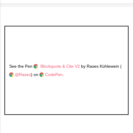
See the Pen
Blockquote & Cite V2
by Rases Kühlewein (
@Rases
) on
CodePen
.