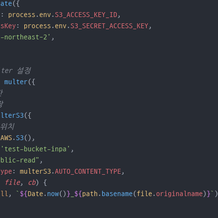
date
({
d
: 
process
.
env
.
S3_ACCESS_KEY_ID
,
ssKey
: 
process
.
env
.
S3_SECRET_ACCESS_KEY
,
p-northeast-2'
,
ulter 설정
=
multer
({
간
장
ulterS3
({
 위치
AWS
.
S3
(),
 
'test-bucket-inpa'
,
ublic-read"
,
Type
: 
multerS3
.
AUTO_CONTENT_TYPE
,
, 
file
, 
cb
) {
ull
, 
`
${
Date
.
now
()
}
_
${
path
.
basename
(
file
.
originalname
)
}
`