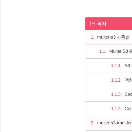
목차
multer-s3 사용법
Multer S
S3
객체
Ca
Con
multer-s3-tr