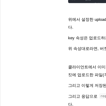
//* 용량 
limits
: { 
});
위에서 설정한
upl
//* 로컬 mult
다.
const
upload2
key
속성은 업로드하
//* 싱글 이미
router
.
post
(
'
위 속성대로라면, 버
console
.
lo
res
.
json
({
});
클라이언트에서 이미지
킷에 업로드한 파일(
//* 게시글 업
//* 프론트에서 
그리고 이렇게 저장
router
.
post
(
'
// ...
그리고 응답으로
re
});
다.