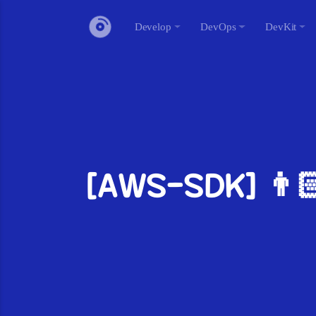
Develop
DevOps
DevKit
[AWS-SDK] 👨