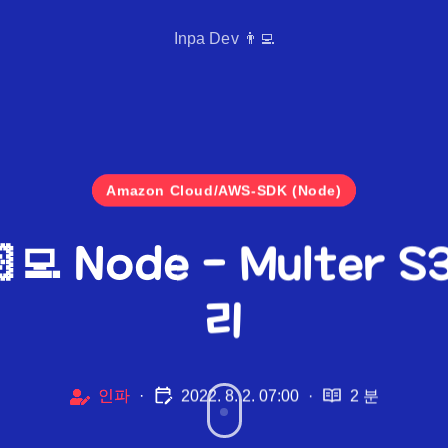
Inpa Dev 👨‍💻
Amazon Cloud/AWS-SDK (Node)
‍💻 Node - Multer
리
인파
·
2022. 8. 2. 07:00
·
2 분