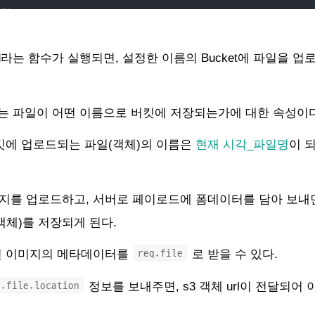
제한
fileSize
: 
5
*
1024
*
1024
 },
oad라는 함수가 실행되면, 설정한 이름의 Bucket에 파일을 
er 설정
=
multer
(); 
// upload2.none() 용으로 사용
는 파일이 어떤 이름으로 버킷에 저장되는가에 대한 속성이다
지 파일 업로드 -> uploads/ 디렉토리에 이미지를 올린다.
/img'
, 
isLoggedIn
, 
upload
.
single
(
'img'
), (
req
, 
res
) 
=>
 {
킷에 업로드되는 파일(객체)의 이름은
현재 시각_파일명
이 
g
(
req
.
file
);
 
url
: 
req
.
file
.
location
 });
를 업로드하고, 서버로 페이로드에 폼데이터를 담아 보내면
객체)를 저장되게 된다.
로드
multipart/form-data" > textarea 형식으로 넘어오기 때문에
된 이미지의 메타데이터를
req.file
로 받을 수 있다.
/'
, 
isLoggedIn
, 
upload2
.
none
(), 
async
 (
req
, 
res
, 
next
) 
=
q.file.location
정보를 보내주면, s3 객체 url이 전달되어