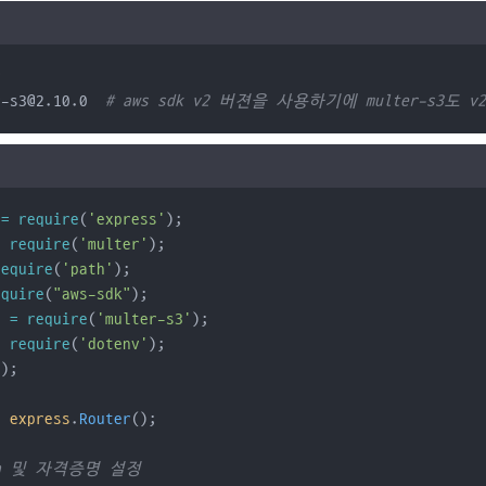
r 
r-s3@2.10.0  
# aws sdk v2 버젼을 사용하기에 multer-s3도 
=
require
(
'express'
);
=
require
(
'multer'
);
require
(
'path'
);
equire
(
"aws-sdk"
);
3
=
require
(
'multer-s3'
);
=
require
(
'dotenv'
);
();
=
express
.
Router
();
ion 및 자격증명 설정