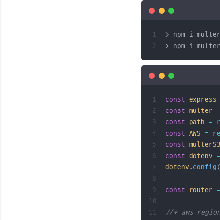
> npm i multe
> npm i multe
const
express
const
multer
const
path
=
const
AWS
=
r
const
multerS
const
dotenv
dotenv
.
config
const
router
//* aws reg