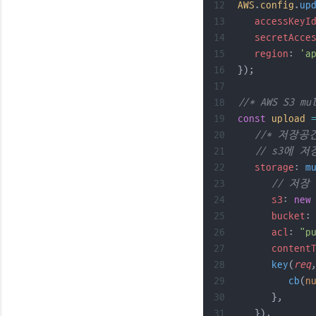
AWS
.
config
.
up
accessKeyI
secretAcce
region
: 
'a
});
//* AWS S3 m
const
upload
//* 저장공
// s3에 저
storage
: 
m
// 저장
s3
: 
new
bucket
:
acl
: 
"p
content
key
(
req
cb
(
n
      },
   }),