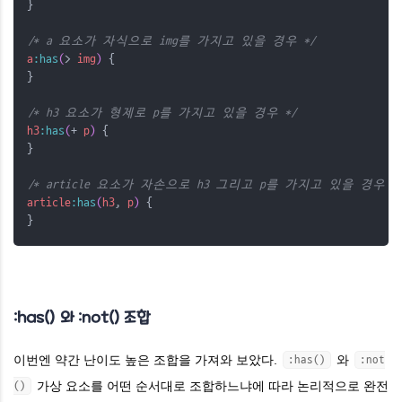
}
/* a 요소가 자식으로 img를 가지고 있을 경우 */
a
:has
(
>
img
)
 {
}
/* h3 요소가 형제로 p를 가지고 있을 경우 */
h3
:has
(
+
p
)
 {
}
/* article 요소가 자손으로 h3 그리고 p를 가지고 있을 경우 (a
article
:has
(
h3
,
p
)
 {
}
:has() 와 :not() 조합
이번엔 약간 난이도 높은 조합을 가져와 보았다.
와
:has()
:not
가상 요소를 어떤 순서대로 조합하느냐에 따라 논리적으로 완전
()