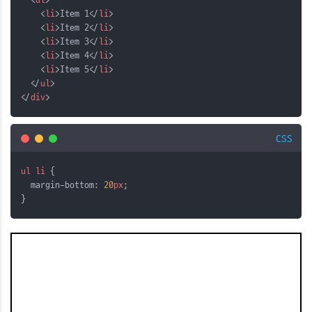
    <
li
>Item 1</
li
>
    <
li
>Item 2</
li
>
    <
li
>Item 3</
li
>
    <
li
>Item 4</
li
>
    <
li
>Item 5</
li
>
  </
ul
>
</
div
>
CSS
ul
li
 {
  margin-bottom: 
20
px
;
}