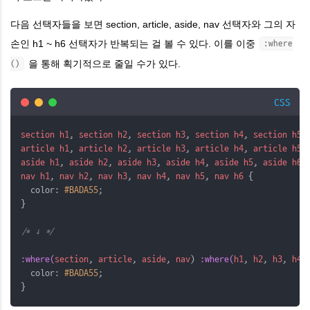
다음 선택자들을 보면 section, article, aside, nav 선택자와 그의 자
손인 h1 ~ h6 선택자가 반복되는 걸 볼 수 있다. 이를 이중
:where
을 통해 획기적으로 줄일 수가 있다.
()
CSS
section
h1
,
section
h2
,
section
h3
,
section
h4
,
section
h5
,
article
h1
,
article
h2
,
article
h3
,
article
h4
,
article
h5
,
aside
h1
,
aside
h2
,
aside
h3
,
aside
h4
,
aside
h5
,
aside
h6
,
nav
h1
,
nav
h2
,
nav
h3
,
nav
h4
,
nav
h5
,
nav
h6
 {
  color: 
#BADA55
;
}
/* ↓ */
:where(
section
,
article
,
aside
,
nav
) 
:where(
h1
,
h2
,
h3
,
h4
,
  color: 
#BADA55
;
}