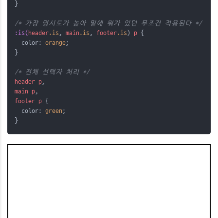
}
/* 가장 명시도가 높아 밑에 뭐가 있던 무조건 적용된다 */
:is(
header
.is
,
main
.is
,
footer
.is
) 
p
 {
  color: 
orange
;
}
/* 전체 선택자 처리 */
header
p
,
main
p
,
footer
p
 {
  color: 
green
;
}