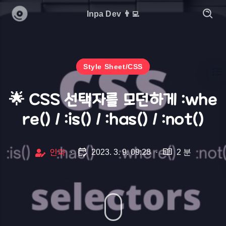
Inpa Dev 👨‍💻
Style Sheet/CSS
🌟 CSS 선택자를 모던하게 :whe
re() / :is() / :has() / :not()
인파
·
2023. 3. 9. 09:28
·
2 분