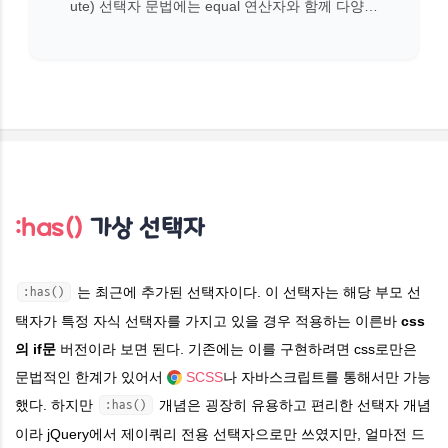
ute) 선택자 문법에는 equal 연산자와 함께 다양한
기호 문법을 지원한다. [attr=value] : attr 속성이
정확히 value인 요소를 선택 [attr~=value] : attr 속
성이 정확히 v
:has()
가상 선택자
는 최근에 추가된 선택자이다.
이 선택자는 해당 부모 선
:has()
택자가 특정 자식 선택자를 가지고 있을 경우 적용하는 이른바
css
의 if문
버전이라 보면 된다.
기존에는 이를 구현하려면 css로만은
문법적인 한계가 있어서
SCSS
나 자바스크립트를 통해서만 가능
했다. 하지만
개념은
굉장히 유용하고 편리한 선택자 개념
:has()
이라 jQuery에서 제이쿼리 전용 선택자으로만 쓰였지만, 얼마전 드