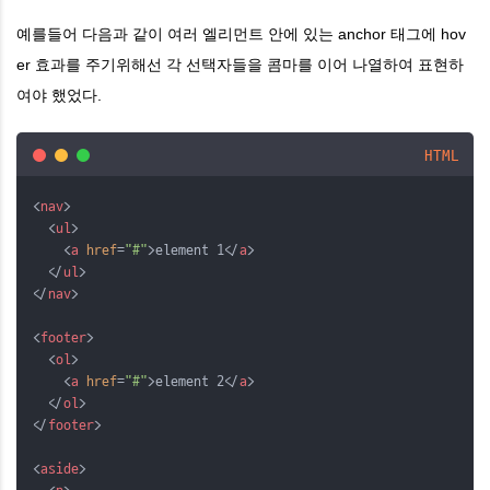
예를들어 다음과 같이 여러 엘리먼트 안에 있는 anchor 태그에 hov
er 효과를 주기위해선 각 선택자들을 콤마를 이어 나열하여 표현하
여야 했었다.
HTML
<
nav
>
  <
ul
>
    <
a
href
=
"#"
>element 1</
a
>
  </
ul
>
</
nav
>
<
footer
>
  <
ol
>
    <
a
href
=
"#"
>element 2</
a
>
  </
ol
>
</
footer
>
<
aside
>