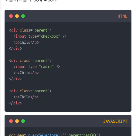
HTML
<
div
class
=
"parent"
>
  <
input
type
=
"checkbox"
 />
  <
p
>Child</
p
>
</
div
>
<
div
class
=
"parent"
>
  <
input
type
=
"radio"
 />
  <
p
>Child</
p
>
</
div
>
<
div
class
=
"parent"
>
  <
p
>Child</
p
>
</
div
>
JAVASCRIPT
document
.
querySelectorAll
(
'.parent:has(p)'
)