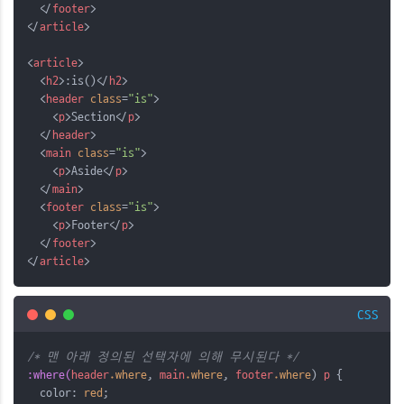
  </
footer
>
</
article
>
<
article
>
  <
h2
>:is()</
h2
>
  <
header
class
=
"is"
>
    <
p
>Section</
p
>
  </
header
>
  <
main
class
=
"is"
>
    <
p
>Aside</
p
>
  </
main
>
  <
footer
class
=
"is"
>
    <
p
>Footer</
p
>
  </
footer
>
</
article
>
CSS
/* 맨 아래 정의된 선택자에 의해 무시된다 */
:where(
header
.where
,
main
.where
,
footer
.where
) 
p
 {
  color: 
red
;