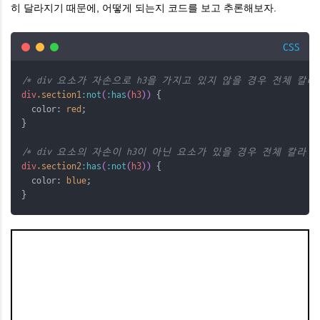
히 달라지기 때문에, 어떻게 되는지 코드를 보고 추론해보자.
CSS
/* div 요소가 자손으로 h3을 가지고 있지 않을 경우 전체 칼라 
div
.section1
:not
(
:has
(
h3
))
 {
  color: 
red
;
}
/* div 요소의 자손이 h3이 아닌 요소가 있을 경우 전체 칼라 적
div
.section2
:has
(
:not
(
h3
))
 {
  color: 
blue
;
}