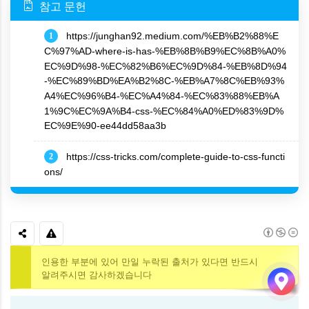
참고 문헌
https://junghan92.medium.com/%EB%B2%88%E
1
C%97%AD-where-is-has-%EB%8B%B9%EC%8B%A0%
EC%9D%98-%EC%82%B6%EC%9D%84-%EB%8D%94
-%EC%89%BD%EA%B2%8C-%EB%A7%8C%EB%93%
A4%EC%96%B4-%EC%A4%84-%EC%83%88%EB%A
1%9C%EC%9A%B4-css-%EC%84%A0%ED%83%9D%
EC%9E%90-ee44dd58aa3b
https://css-tricks.com/complete-guide-to-css-functi
2
ons/
인용한 부분에 있어 만일 누락된 출처가 있다면 반드시
알려주시면 감사하겠습니다