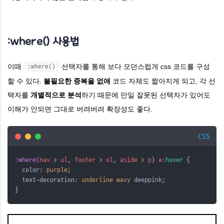
:where() 사용법
이때
선택자를 통해 보다 모던스럽게 css 코드를 구성
:where()
할 수 있다.
불필요한 중복을 없애
코드 자체도 짧아지게 되고, 각 선
택자를
개별적으로 분석
하기 때문에 만일 잘못된 선택자가 있어도
이해가 안되면 그대로 버려버려 확장성도 좋다.
CSS
:where(
nav
>
ul
,
footer
>
ol
,
aside
>
p
) 
a
:hover
 {
  color: 
purple
;
  text-decoration: 
underline
wavy
 deeppink;
}