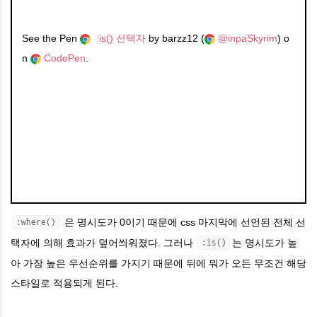
See the Pen
:is() 선택자
by barzz12 (
@inpaSkyrim
) o
n
CodePen
.
은 명시도가 0이기 때문에 css 마지막에 선언된 전체 선
:where()
택자에 의해 효과가 덮어씌워졌다. 그러나
는 명시도가 높
:is()
아 가장 높은 우선순위를 가지기 때문에 뒤에 뭐가 오든 무조건 해당
스타일로 적용되게 된다.