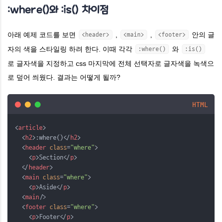
:where()와 :is() 차이점
아래 예제 코드를 보면
,
,
안의 글
<header>
<main>
<footer>
자의 색을 스타일링 하려 한다. 이때 각각
와
:where()
:is()
로 글자색을 지정하고 css 마지막에 전체 선택자로 글자색을 녹색으
로 덮어 씌웠다. 결과는 어떻게 될까?
HTML
<
article
>
  <
h2
>:where()</
h2
>
  <
header
class
=
"where"
>
    <
p
>Section</
p
>
  </
header
>
  <
main
class
=
"where"
>
    <
p
>Aside</
p
>
  <
main
/
>
  <
footer
class
=
"where"
>
    <
p
>Footer</
p
>