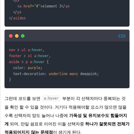
  <
p
>
    <
a
href
=
"#"
>element 3</
a
>
  </
p
>
</
aside
>
CSS
nav
>
ul
a
:hover
,
footer
>
ol
a
:hover
,
aside
>
p
a
:hover
 {
  color: 
purple
;
  text-decoration: 
underline
wavy
 deeppink;
}
그런데 코드를 보면
부분이 각 선택자마다 중복되는 것
a:hover
을 확인 할 수 있을 것이다. 거기다 적용해야할 요소가 많으면 많을
수록 선택자의 양도 늘어나 나중에
가독성 및 유지보수도 힘들어지
게
되며, 만일 쉼표로 이어진 이들 선택자중
하나가 잘못되면 전체가
적용되어지지 않는 문제점
이 생기게 된다.