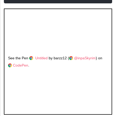
See the Pen
Untitled
by barzz12 (
@inpaSkyrim
) on
CodePen
.