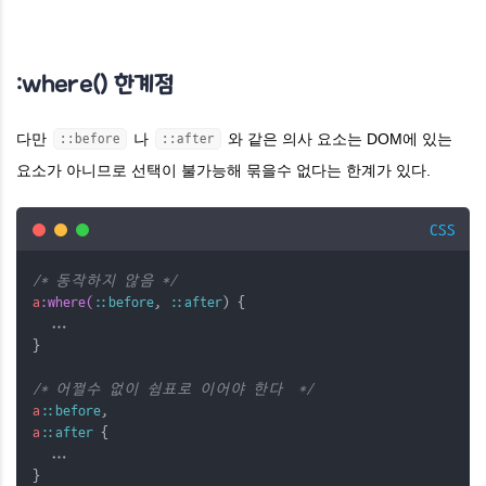
:where() 한계점
다만
나
와 같은 의사 요소는 DOM에 있는
::before
::after
요소가 아니므로 선택이 불가능해 묶을수 없다는 한계가 있다.
CSS
/* 동작하지 않음 */
a
:where(
::before
,
::after
) {
  ...
}
/* 어쩔수 없이 쉼표로 이어야 한다  */
a
::before
,
a
::after
 {
  ...
}