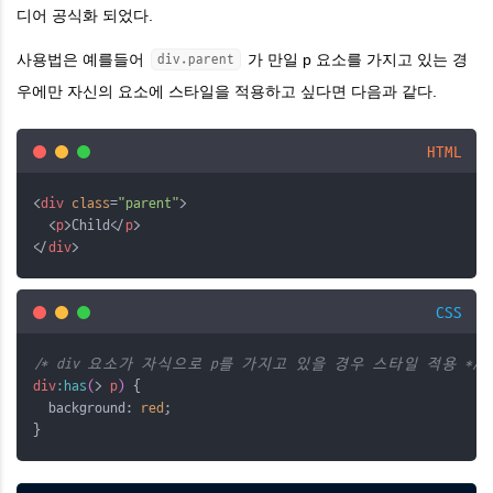
디어 공식화 되었다.
사용법은 예를들어
가 만일 p 요소를 가지고 있는 경
div.parent
우에만 자신의 요소에 스타일을 적용하고 싶다면 다음과 같다.
HTML
<
div
class
=
"parent"
>
  <
p
>Child</
p
>
</
div
>
CSS
/* div 요소가 자식으로 p를 가지고 있을 경우 스타일 적용 */
div
:has
(
>
p
)
 {
  background: 
red
;
}